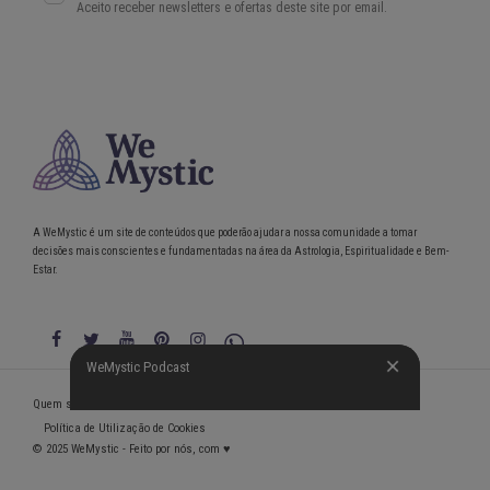
A WeMystic é um site de conteúdos que poderão ajudar a nossa comunidade a tomar
decisões mais conscientes e fundamentadas na área da Astrologia, Espiritualidade e Bem-
Estar.
WeMystic Podcast
WeMystic Podcast
Quem somos
Política de Privacidade
Condições gerais de utilização
Política de Utilização de Cookies
© 2025 WeMystic - Feito por nós, com ♥