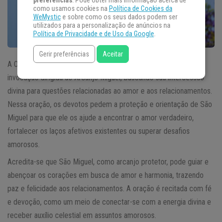
preferências
. Pode obter mais informação acerca de
como usamos cookies na
Política de Cookies da
WeMystic
e sobre como os seus dados podem ser
utilizados para a personalização de anúncios na
Política de Privacidade e de Uso da Google
.
Gerir preferências
Aceitar
A Oração de São Miguel Arcanjo para o Amor é uma poderosa
invocação dirigida ao Arcanjo Miguel, buscando sua intercessão
divina para questões relacionadas ao amor e aos relacionamentos.
Nessa oração, os devotos pedem a proteção e orientação de São
Miguel para que ele os ajude a encontrar o amor verdadeiro,
fortalecer os laços afetivos existentes ou superar desafios
amorosos.
Acredita-se que São Miguel, como arcanjo protetor, pode guiar e
abençoar os corações em busca de amor e harmonia, trazendo
paz e felicidade aos relacionamentos. A oração é recitada com fé
e devoção, como um meio de conectar-se com a energia divina e
receber auxílio celestial em assuntos amorosos.