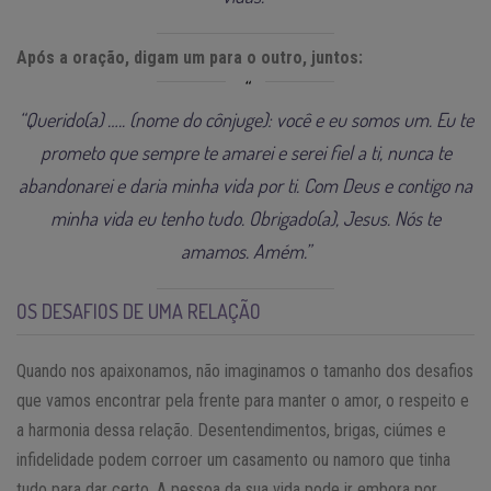
Após a oração, digam um para o outro, juntos:
“Querido(a) ….. (nome do cônjuge): você e eu somos um. Eu te
prometo que sempre te amarei e serei fiel a ti, nunca te
abandonarei e daria minha vida por ti. Com Deus e contigo na
minha vida eu tenho tudo. Obrigado(a), Jesus. Nós te
amamos. Amém.”
OS DESAFIOS DE UMA RELAÇÃO
Quando nos apaixonamos, não imaginamos o tamanho dos desafios
que vamos encontrar pela frente para manter o amor, o respeito e
a harmonia dessa relação. Desentendimentos, brigas, ciúmes e
infidelidade podem corroer um casamento ou namoro que tinha
tudo para dar certo. A pessoa da sua vida pode ir embora por