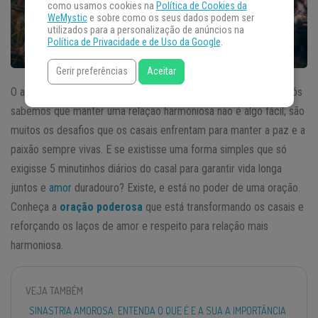
como usamos cookies na
Política de Cookies da
WeMystic
e sobre como os seus dados podem ser
utilizados para a personalização de anúncios na
Política de Privacidade e de Uso da Google
.
Gerir preferências
Aceitar
O amor de um
casal
é algo divino e abençoado por Deus. Mas nós
sabemos que manter uma relação harmoniosa não é algo fácil; são
muitos os desafios que os casais enfrentam para manter a paz e a
paixão sempre vivas. E se existisse uma forma simples que só
exigisse 5 minutinhos diários do casal para garantir vida longa
juntos e
amor
duradouro? Existe, e está no poder de uma oração.
Conheça a
oração poderosa
que está transformando os casais e
reforçando os laços de amor e respeito para relação mais
harmoniosa.
VEJA TAMBÉM
SINASTRIA AMOROSA: ENTENDA O QUE É E A SUA A IMPORTÂNCIA