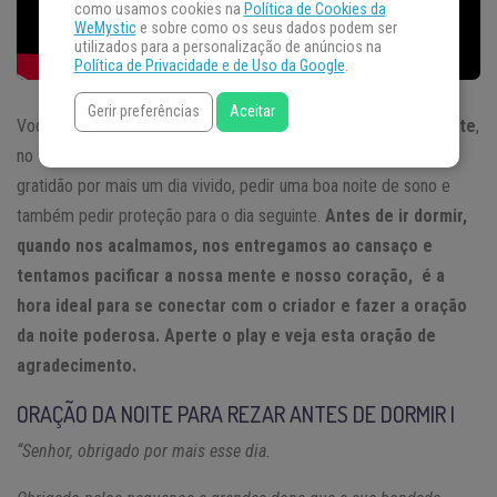
como usamos cookies na
Política de Cookies da
WeMystic
e sobre como os seus dados podem ser
utilizados para a personalização de anúncios na
Política de Privacidade e de Uso da Google
.
Gerir preferências
Aceitar
Você tem rezado antes de ir dormir? Fazer uma
oração
da noite
,
no fim do dia é uma forma de conectar-se a Deus, demonstrar
gratidão por mais um dia vivido, pedir uma boa noite de sono e
também pedir proteção para o dia seguinte.
Antes de ir dormir,
quando nos acalmamos, nos entregamos ao cansaço e
tentamos pacificar a nossa mente e nosso coração, é a
hora ideal para se conectar com o criador e fazer a oração
da noite poderosa. Aperte o play e veja esta oração de
agradecimento.
ORAÇÃO DA NOITE PARA REZAR ANTES DE DORMIR I
“Senhor, obrigado por mais esse dia.