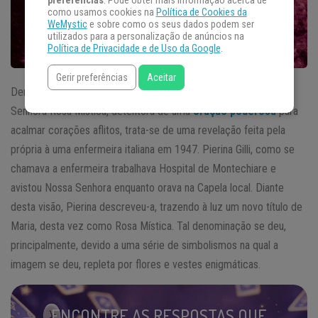
preferências
. Pode obter mais informação acerca de
como usamos cookies na
Política de Cookies da
WeMystic
e sobre como os seus dados podem ser
utilizados para a personalização de anúncios na
Política de Privacidade e de Uso da Google
.
Gerir preferências
Aceitar
Dentre um dos muitos títulos atribuídos à Virgem Maria, Nossa
Senhora Rosa Mística, detentora de uma
oração poderosa
para
acalmar corações aflitos, trata-se de uma revelação feita pela
própria à uma enfermeira italiana em 1947. Pierina Gilli, como se
chamava a enfermeira trabalhava Hospital de Montechiare e
avistou Nossa Senhora enquanto orava na Capela local. Diante
desta visão, Pierina descreveu-a, trazendo à luz um novo título de
Maria, desta vez como Rosa Mística. Tal denominação se deu,
principalmente, devido a uma série de simbolismos na qual a
imagem se deu, repleta por flores e vestes enigmáticas.
ENCONTRE AS RESPOSTAS QUE