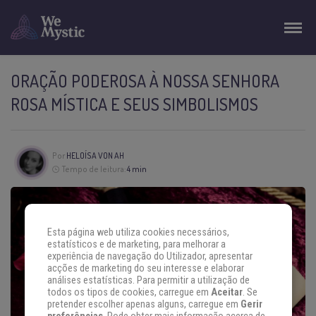
ORAÇÃO PODEROSA À NOSSA SENHORA
ROSA MÍSTICA E SEUS SIMBOLISMOS
Por
HELOÍSA VON AH
Tempo de leitura:
4 min
Esta página web utiliza cookies necessários,
estatísticos e de marketing, para melhorar a
experiência de navegação do Utilizador, apresentar
acções de marketing do seu interesse e elaborar
análises estatísticas. Para permitir a utilização de
todos os tipos de cookies, carregue em
Aceitar
. Se
pretender escolher apenas alguns, carregue em
Gerir