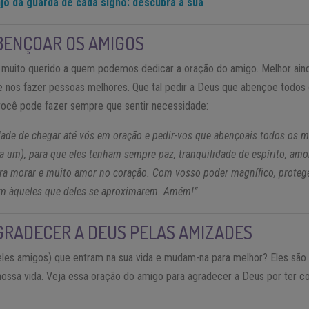
jo da guarda de cada signo: descubra a sua
BENÇOAR OS AMIGOS
uito querido a quem podemos dedicar a oração do amigo. Melhor aind
a e nos fazer pessoas melhores. Que tal pedir a Deus que abençoe todo
você pode fazer sempre que sentir necessidade:
dade de chegar até vós em oração e pedir-vos que abençoais todos os 
um), para que eles tenham sempre paz, tranquilidade de espírito, amor 
a morar e muito amor no coração. Com vosso poder magnífico, protege
em àqueles que deles se aproximarem. Amém!”
GRADECER A DEUS PELAS AMIZADES
les amigos) que entram na sua vida e mudam-na para melhor? Eles são 
 nossa vida. Veja essa oração do amigo para agradecer a Deus por ter 