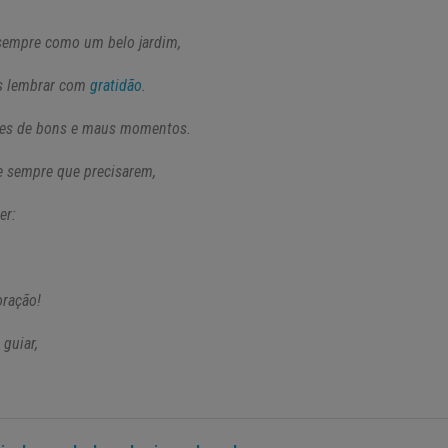
sempre c
omo um belo jardim,
 lembrar c
om
gratidão
.
es de bons e
maus momentos.
e s
empre que precisarem,
er:
oração!
guiar,