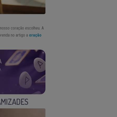
 nosso coração escolheu. A
prenda no artigo a
oração
A
.
AMIZADES