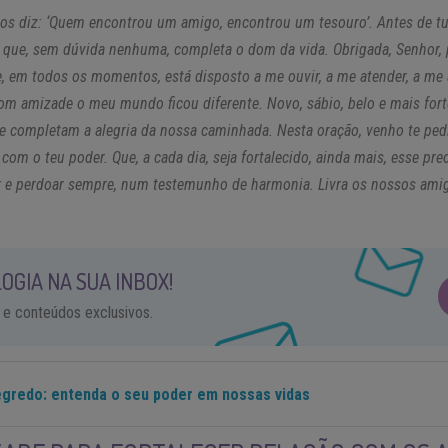
 nos diz: ‘Quem encontrou um amigo, encontrou um tesouro’. Antes de tu
 que, sem dúvida nenhuma, completa o dom da vida. Obrigada, Senhor, p
 em todos os momentos, está disposto a me ouvir, a me atender, a me 
om amizade o meu mundo ficou diferente. Novo, sábio, belo e mais fort
ue completam a alegria da nossa caminhada. Nesta oração, venho te ped
 com o teu poder. Que, a cada dia, seja fortalecido, ainda mais, esse p
r e perdoar sempre, num testemunho de harmonia. Livra os nossos ami
OGIA NA SUA INBOX!
 e conteúdos exclusivos.
gredo: entenda o seu poder em nossas vidas