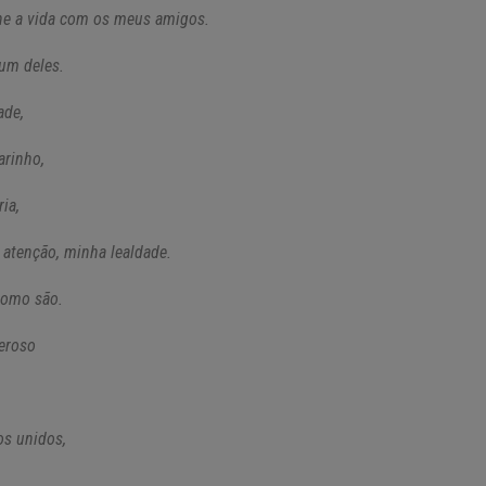
he a
vida com os meus amigos.
 um deles.
ade,
rinho,
ia,
 atenção, m
inha lealdade.
como são.
eroso
s unidos,