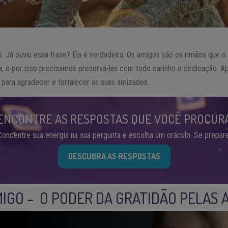
 Já ouviu essa frase? Ela é verdadeira. Os amigos são os irmãos que o
a, e por isso precisamos preservá-las com todo carinho e dedicação. A
para agradecer e fortalecer as suas amizades.
ENCONTRE AS RESPOSTAS QUE VOCÊ PROCUR
Concentre sua energia na sua pergunta e escolha um oráculo. Se prepare
DESCUBRA AS RESPOSTAS
IGO – O PODER DA GRATIDÃO PELAS 