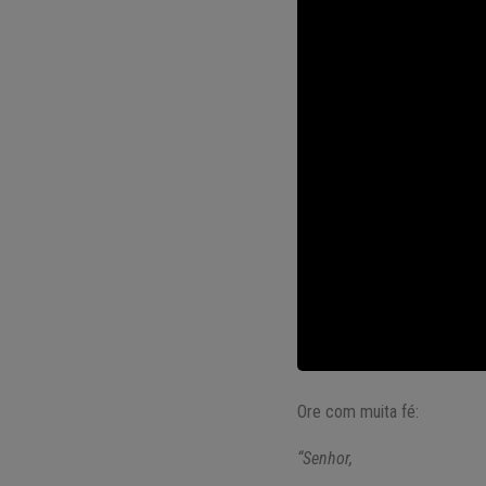
Ore com muita fé:
“Senhor,