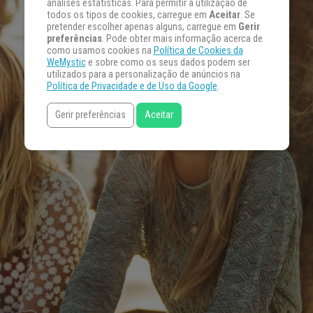
análises estatísticas. Para permitir a utilização de
todos os tipos de cookies, carregue em
Aceitar
. Se
pretender escolher apenas alguns, carregue em
Gerir
preferências
. Pode obter mais informação acerca de
como usamos cookies na
Política de Cookies da
WeMystic
e sobre como os seus dados podem ser
utilizados para a personalização de anúncios na
Política de Privacidade e de Uso da Google
.
Gerir preferências
Aceitar