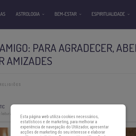
IAS
ASTROLOGIA
BEM-ESTAR
ESPIRITUALIDADE
AMIGO: PARA AGRADECER, AB
R AMIZADES
RELIGIÕES
TIC
leitura:
4 min
Esta página web utiliza cookies necessários,
estatísticos e de marketing, para melhorar a
experiência de navegação do Utilizador, apresentar
acções de marketing do seu interesse e elaborar