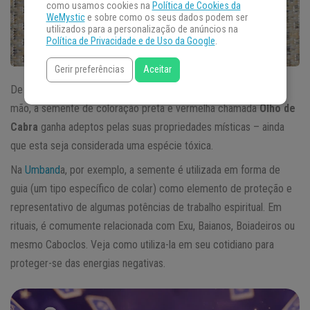
como usamos cookies na
Política de Cookies da
WeMystic
e sobre como os seus dados podem ser
utilizados para a personalização de anúncios na
Política de Privacidade e de Uso da Google
.
Gerir preferências
Aceitar
De aspecto exótico e intrigante que aparenta ter sido pintado à
mão, a semente de coloração preta e vermelha chamada
Olho de
Cabra
ganha adeptos pelas suas propriedades místicas – ainda
que esta seja considerada uma espécie tóxica.
Na
Umband
a, por exemplo, a semente é utilizada em forma de
guia (um tipo específico de colar) como elemento de proteção e
representativo de algumas potências de trabalho espiritual. Em
rituais, é comumente relacionada com Exu, Baianos, Boiadeiros ou
mesmo Caboclos. Veja como utiliza-la em seu cotidiano para
proteger-se das energias negativas.