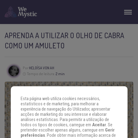
APRENDA A UTILIZAR O OLHO DE CABRA
COMO UM AMULETO
Por
HELOÍSA VON AH
Tempo de leitura:
2 min
Esta página web utiliza cookies necessários,
estatísticos e de marketing, para melhorar a
experiência de navegação do Utilizador, apresentar
acções de marketing do seu interesse e elaborar
análises estatísticas. Para permitir a utilização de
todos os tipos de cookies, carregue em
Aceitar
. Se
pretender escolher apenas alguns, carregue em
Gerir
preferências
. Pode obter mais informação acerca de