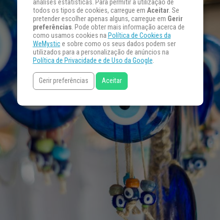
análises estatísticas. Para permitir a utilização de
todos os tipos de cookies, carregue em
Aceitar
. Se
pretender escolher apenas alguns, carregue em
Gerir
preferências
. Pode obter mais informação acerca de
como usamos cookies na
Política de Cookies da
WeMystic
e sobre como os seus dados podem ser
utilizados para a personalização de anúncios na
Política de Privacidade e de Uso da Google
.
Gerir preferências
Aceitar