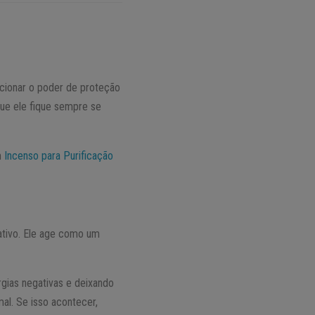
icionar o poder de proteção
que ele fique sempre se
m
Incenso para Purificação
ativo. Ele age como um
rgias negativas e deixando
al. Se isso acontecer,