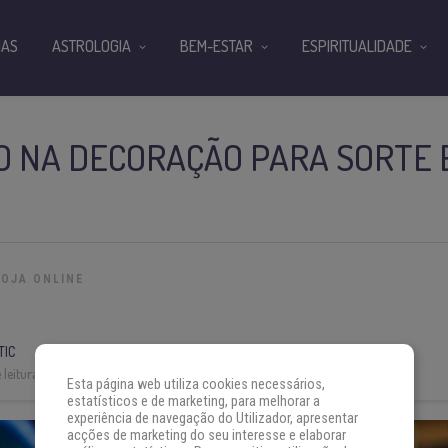
IAS
ASTROLOGIA
BEM-ESTAR
ESPIRITUALIDADE
O NA DECORAÇÃO PARA SORTE 
LOJA ONLINE
TIC
leitura:
3 min
Esta página web utiliza cookies necessários,
estatísticos e de marketing, para melhorar a
experiência de navegação do Utilizador, apresentar
acções de marketing do seu interesse e elaborar