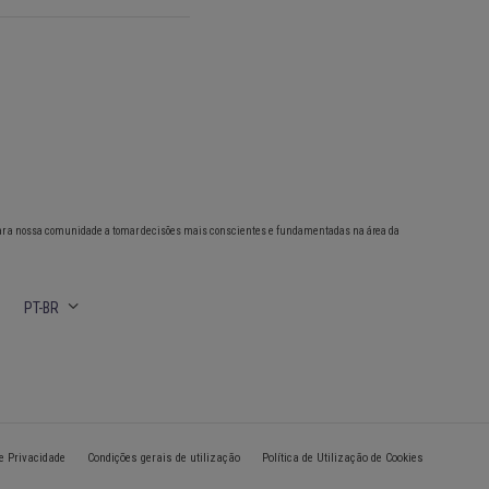
ar a nossa comunidade a tomar decisões mais conscientes e fundamentadas na área da
PT-BR
de Privacidade
Condições gerais de utilização
Política de Utilização de Cookies