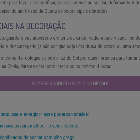
veite para fazer uma purificação mais intensa no seu lar, defumando t
deixando um Cristal de Quartzo nos principais cômodos.
CIAIS NA DECORAÇÃO
do, guarde o seu acessório em uma caixa de madeira ou um saquinho de 
-lo e descarregá-lo (a não ser que seja uma drusa de cristal ou uma amet
geticamente, coloque-as sob a luz do Sol por duas horas ou para tomar 
 Lua Cheia, durante uma noite inteira ou no mínimo 4 horas.
COMPRE PRODUTOS COM OLHO GREGO!
como usar e energizar esse poderoso amuleto
cas básicas para melhorar o seu ambiente
significados de sonhar com olho grego