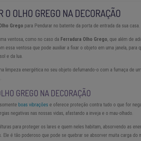
R O OLHO GREGO NA DECORAÇÃO
Olho Grego
para Pendurar no batente da porta de entrada da sua casa.
uma ventosa, como no caso da
Ferradura Olho Grego
, que além de ad
m essa ventosa que pode auxiliar a fixar o objeto em uma janela, para 
ol e da lua.
uma limpeza energética no seu objeto defumando-o com a fumaça de u
.
 OLHO GREGO NA DECORAÇÃO
r somente
boas vibrações
e oferece proteção contra tudo o que for neg
gias negativas nas nossas vidas, afastando a inveja e o mau-olhado.
culturas para proteger os lares e quem neles habitam, absorvendo as ene
s. Ele é tão poderoso que pode se quebrar se absorver muita carga do m