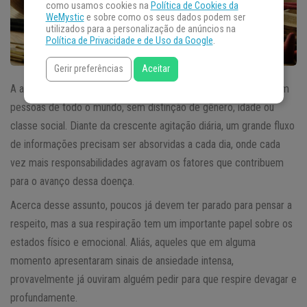
como usamos cookies na
Política de Cookies da
WeMystic
e sobre como os seus dados podem ser
utilizados para a personalização de anúncios na
Política de Privacidade e de Uso da Google
.
Gerir preferências
Aceitar
A ansiedade se mostra um distúrbio cada vez mais frequente em
pessoas de todo o mundo, sem distinção de gênero, idade ou
classe social. Diante da crescente agitação diária, um grande fluxo
de informações precisam ser absorvidas a cada dia, onde cada
vez mais responsabilidades agravam os fatores que contribuem
para o avanço dessa doença.
Acerca desse assunto, poucos já devem ter parado para pensar a
respeito, mas a sua respiração tem um importante papel sobre os
estados físico e emocional. Aliás, aqueles que em alguma
momento apresentaram sinais de ansiedade intensa,
provavelmente já ouviram alguém pedir para que respire devagar e
profundamente.