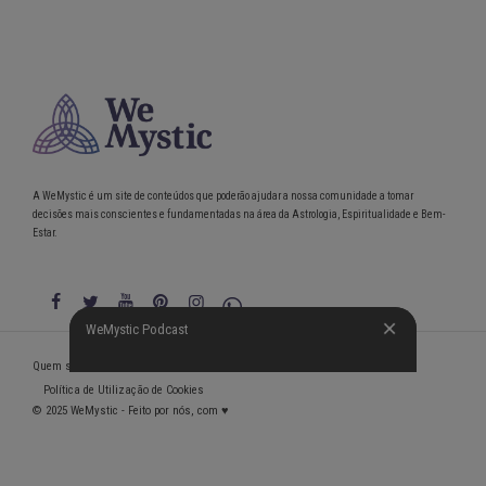
A WeMystic é um site de conteúdos que poderão ajudar a nossa comunidade a tomar
decisões mais conscientes e fundamentadas na área da Astrologia, Espiritualidade e Bem-
Estar.
WeMystic Podcast
WeMystic Podcast
Quem somos
Política de Privacidade
Condições gerais de utilização
Política de Utilização de Cookies
© 2025 WeMystic - Feito por nós, com ♥