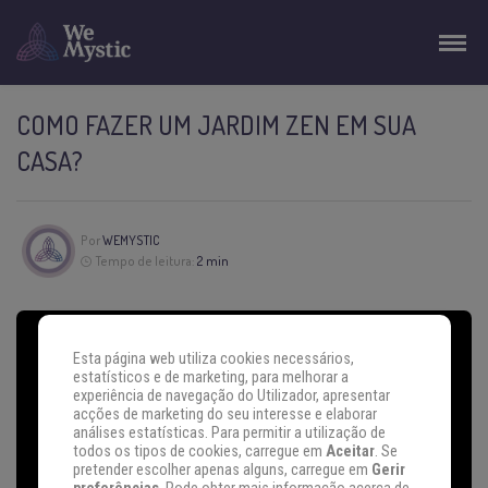
COMO FAZER UM JARDIM ZEN EM SUA
CASA?
Por
WEMYSTIC
Tempo de leitura:
2 min
Esta página web utiliza cookies necessários,
estatísticos e de marketing, para melhorar a
experiência de navegação do Utilizador, apresentar
acções de marketing do seu interesse e elaborar
análises estatísticas. Para permitir a utilização de
todos os tipos de cookies, carregue em
Aceitar
. Se
pretender escolher apenas alguns, carregue em
Gerir