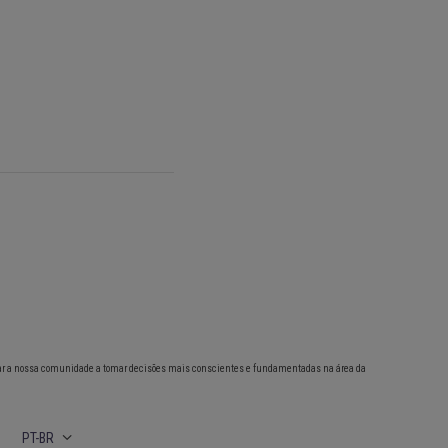
ar a nossa comunidade a tomar decisões mais conscientes e fundamentadas na área da
PT-BR