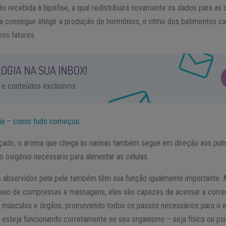
o recebida à hipófise, a qual redistribuirá novamente os dados para as
a consegue atingir a produção de hormônios, o ritmo dos batimentos car
ros fatores.
OGIA NA SUA INBOX!
 e conteúdos exclusivos.
apia – como tudo começou
çado, o aroma que chega às narinas também segue em direção aos pul
 oxigênio necessário para alimentar as células.
s absorvidos pela pele também têm sua função igualmente importante. A
eio de compressas e massagens, eles são capazes de acessar a corre
s, músculos e órgãos, promovendo todos os passos necessários para o e
 esteja funcionando corretamente no seu organismo – seja física ou ps