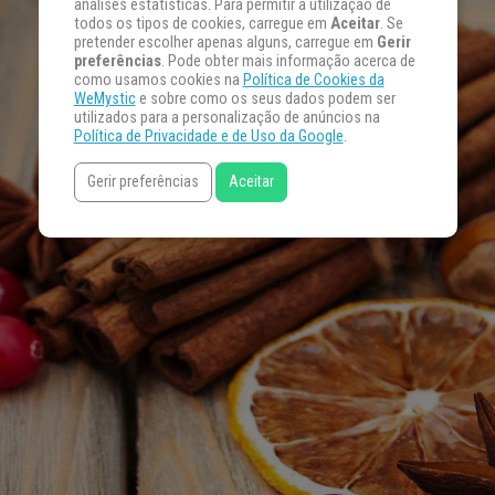
análises estatísticas. Para permitir a utilização de
todos os tipos de cookies, carregue em
Aceitar
. Se
pretender escolher apenas alguns, carregue em
Gerir
preferências
. Pode obter mais informação acerca de
como usamos cookies na
Política de Cookies da
WeMystic
e sobre como os seus dados podem ser
utilizados para a personalização de anúncios na
Política de Privacidade e de Uso da Google
.
Gerir preferências
Aceitar