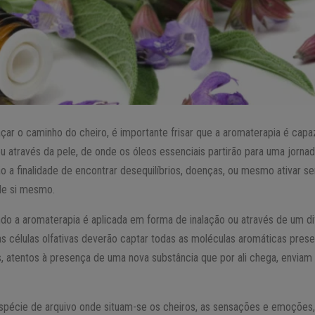
ar o caminho do cheiro, é importante frisar que a aromaterapia é capa
u através da pele, de onde os óleos essenciais partirão para uma jorna
ão a finalidade de encontrar desequilíbrios, doenças, ou mesmo ativar 
de si mesmo.
o a aromaterapia é aplicada em forma de inalação ou através de um difu
s células olfativas deverão captar todas as moléculas aromáticas presen
os, atentos à presença de uma nova substância que por ali chega, envia
pécie de arquivo onde situam-se os cheiros, as sensações e emoções,