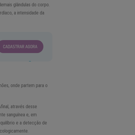
 demais glândulas do corpo.
díaco, a intensidade da
CADASTRAR AGORA
mões, onde partem para o
final, através desse
nte sanguínea e, em
quilíbrio e a detecção de
icologicamente.