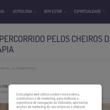
IAS
ASTROLOGIA
BEM-ESTAR
ESPIRITUALIDADE
PERCORRIDO PELOS CHEIROS D
PIA
RAPIAS ALTERNATIVAS
A VON AH
leitura:
3 min
Esta página web utiliza cookies necessários,
estatísticos e de marketing, para melhorar a
experiência de navegação do Utilizador, apresentar
acções de marketing do seu interesse e elaborar