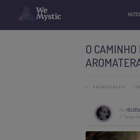
NOTÍC
O CAMINHO 
AROMATERA
»
AROMATERAPIA
TE
Por
HELOÍS
Tempo de 