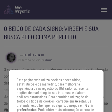
O BEIJO DE CADA SIGNO: VIRGEM E SUA
BUSCA PELO CLIMA PERFEITO
Por
HELOÍSA VON AH
Tempo de leitura:
3 min
O virginiano é um
signo
que sabe muito bem o que faz. Conhecido
por ser muito atento aos mínimos e quase imperceptíveis
Esta página web utiliza cookies necessários,
detalhes, ele vai fazer um levantamento completo sobre você
estatísticos e de marketing, para melhorar a
experiência de navegação do Utilizador, apresentar
antes de se aproximar. Isso não quer dizer, porém, que isso
acções de marketing do seu interesse e elaborar
demore a acontecer, já que são muito ágeis em seus processos
análises estatísticas. Para permitir a utilização de
todos os tipos de cookies, carregue em
Aceitar
. Se
de observação e dedução. Descubra mais sobre
o beijo do signo
pretender escolher apenas alguns, carregue em
Gerir
Virgem
.
preferências
. Pode obter mais informação acerca de