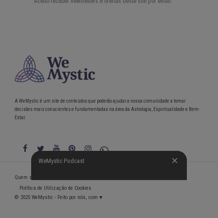
A WeMystic é um site de conteúdos que poderão ajudar a nossa comunidade a tomar
decisões mais conscientes e fundamentadas na área da Astrologia, Espiritualidade e Bem-
Estar.
WeMystic Podcast
WeMystic Podcast
Quem somos
Política de Privacidade
Condições gerais de utilização
Política de Utilização de Cookies
© 2025 WeMystic - Feito por nós, com ♥