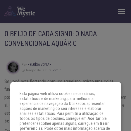
O BEIJO DE CADA SIGNO: O NADA
CONVENCIONAL AQUÁRIO
Por
HELOÍSA VON AH
Tempo de leitura:
2 min
Se você está flertando com um aquariano, existe uma coisa
fundamental a saber sobre ele: todo o processo de sedução é
Esta página web utiliza cookies necessários,
possivelmente mais importante e excitante que o próprio beijo em
estatísticos e de marketing, para melhorar a
experiência de navegação do Utilizador, apresentar
si. Se quer agradar esse signo, você precisa entrar no jogo dele e
acções de marketing do seu interesse e elaborar
esquecer que tem como objetivo beija-lo. Descubra como é
o
análises estatísticas. Para permitir a utilização de
todos os tipos de cookies, carregue em
Aceitar
. Se
beijo do signo Aquário.
pretender escolher apenas alguns, carregue em
Gerir
preferências
. Pode obter mais informação acerca de