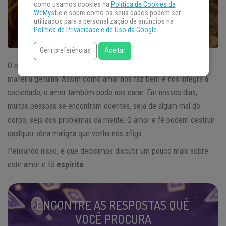
como usamos cookies na
Política de Cookies da
WeMystic
e sobre como os seus dados podem ser
utilizados para a personalização de anúncios na
Política de Privacidade e de Uso da Google
.
Gerir preferências
Aceitar
O
espiritismo
sempre nos guiou para um amor ao próximo de
maneira genuína. Assim como amar nos faz bem e nos integra à
sociedade, o amor também pode nos curar. Em nossos dias,
muitas pessoas se encontram doentes, seja de algum mal do
corpo, seja dos problemas da mente. O amor e fé podem destruir
qualquer obra maligna que venha nos afligir.
Pensando nisso, é que decidimos discutir um pouco mais sobre
este amor e fé
espírita
.
ENCONTRE AS RESPOSTAS QUE
VOCÊ PROCURA