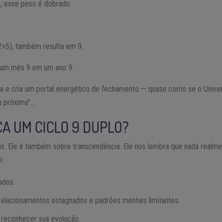
, esse peso é dobrado:
+5), também resulta em 9.
e um mês 9 em um ano 9.
a e cria um portal energético de fechamento — quase como se o Univers
 próxima”..
.
CA UM CICLO 9 DUPLO?
ais. Ele é também sobre transcendência. Ele nos lembra que nada realme
e:
ados.
 relacionamentos estagnados e padrões mentais limitantes.
 e reconhecer sua evolução.