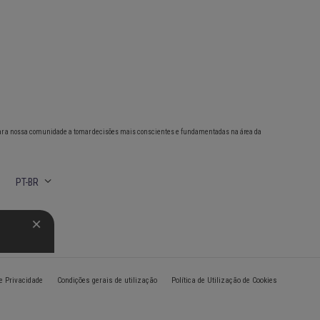
ar a nossa comunidade a tomar decisões mais conscientes e fundamentadas na área da
PT-BR
de Privacidade
Condições gerais de utilização
Política de Utilização de Cookies