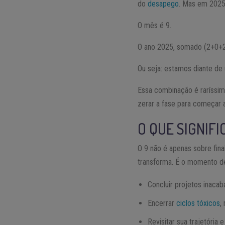
do
desapego
. Mas em 2025
O mês é 9.
O ano 2025, somado (2+0+2
Ou seja: estamos diante d
Essa combinação é raríssim
zerar a fase para começar a
O QUE SIGNIFI
O 9 não é apenas sobre fin
transforma. É o momento d
Concluir projetos inacab
Encerrar
ciclos tóxicos
,
Revisitar sua trajetória