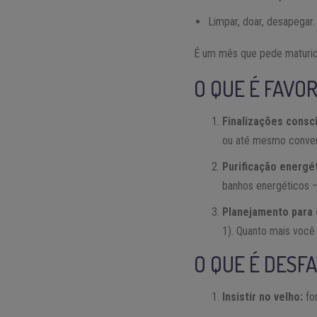
Limpar, doar, desapegar.
É um mês que pede maturidad
O QUE É FAVO
Finalizações consc
ou até mesmo convers
Purificação energét
banhos energéticos — 
Planejamento para 
1). Quanto mais você 
O QUE É DESF
Insistir no velho:
for