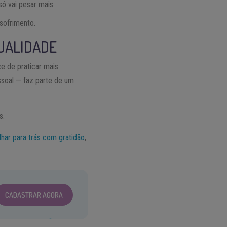
ó vai pesar mais.
sofrimento.
TUALIDADE
e de praticar mais
ssoal — faz parte de um
s.
lhar para trás com gratidão
,
CADASTRAR AGORA