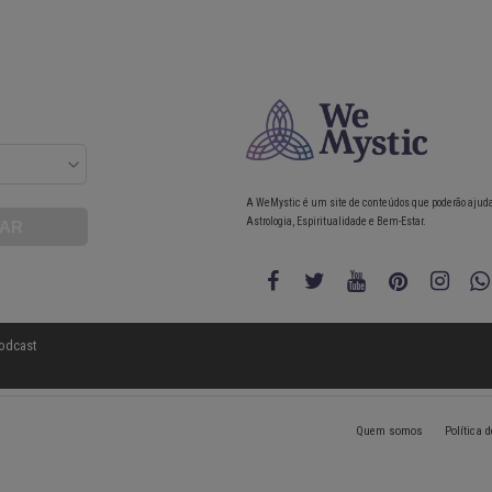
A WeMystic é um site de conteúdos que poderão ajud
Astrologia, Espiritualidade e Bem-Estar.
odcast
Quem somos
Política 