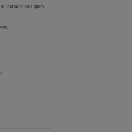
te libertador para quem
ovas.
r?