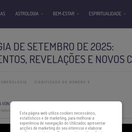
IAS
ASTROLOGIA
BEM-ESTAR
ESPIRITUALIDADE
IA DE SETEMBRO DE 2025:
NTOS, REVELAÇÕES E NOVOS 
NUMEROLOGIA
SIGNIFICADO DO NÚMERO 9
A VON AH
leitura:
3 min
Esta página web utiliza cookies necessários,
estatísticos e de marketing, para melhorar a
experiência de navegação do Utilizador, apresentar
acções de marketing do seu interesse e elaborar