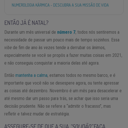
NUMEROLOGIA KÁRMICA - DESCUBRA A SUA MISSÃO DE VIDA
ENTÃO JÁ É NATAL?
Durante um mês universal de
número 7
, todos nós sentiremos a
necessidade de passar um pouco mais de tempo sozinhos. Essa
vibe
de fim de ano às vezes tende a derrubar os ânimos,
especialmente se você se propôs a fazer muitas coisas em 2021,
e não conseguiu conquistar a maioria delas até agora.
Então
mantenha a calma
, estamos todos no mesmo barco, e é
importante que você não se desespere agora, ou tente apressar
as coisas até dezembro. Novembro é um mês para desacelerar e
até mesmo dar um passo para trás, se achar que isso seria uma
decisão prudente. Não se refere a “admitir o fracasso”, mas
refletir e talvez mudar de estratégia.
ASSEGURE-SE DE QUE A SUA
“SOLIDÃO”
FAÇA