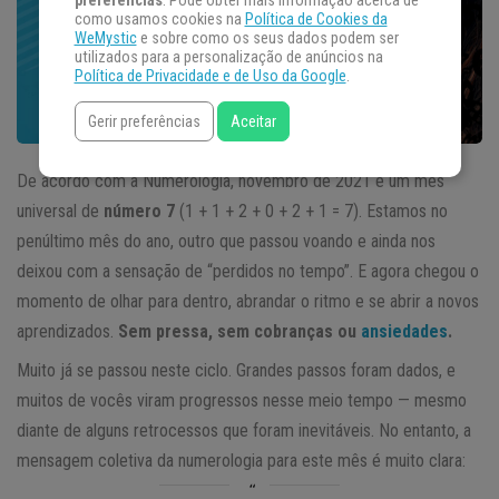
preferências
. Pode obter mais informação acerca de
como usamos cookies na
Política de Cookies da
WeMystic
e sobre como os seus dados podem ser
utilizados para a personalização de anúncios na
Política de Privacidade e de Uso da Google
.
Gerir preferências
Aceitar
De acordo com a Numerologia, novembro de 2021 é um mês
universal de
número 7
(1 + 1 + 2 + 0 + 2 + 1 = 7). Estamos no
penúltimo mês do ano, outro que passou voando e ainda nos
deixou com a sensação de “perdidos no tempo”. E agora chegou o
momento de olhar para dentro, abrandar o ritmo e se abrir a novos
aprendizados.
Sem pressa, sem cobranças ou
ansiedades
.
Muito já se passou neste ciclo. Grandes passos foram dados, e
muitos de vocês viram progressos nesse meio tempo — mesmo
diante de alguns retrocessos que foram inevitáveis. No entanto, a
mensagem coletiva da numerologia para este mês é muito clara: