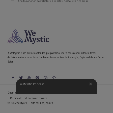
A WeMystic é um site de conteúdos que poderão ajudar a nossa comunidade a tomar
decisões mais conscientes e fundamentadas na área da Astrologia, Espiritualidade e Bem-
Estar.
WeMystic Podcast
WeMystic Podcast
Quem somos
Política de Privacidade
Condições gerais de utilização
Política de Utilização de Cookies
© 2025 WeMystic - Feito por nós, com ♥