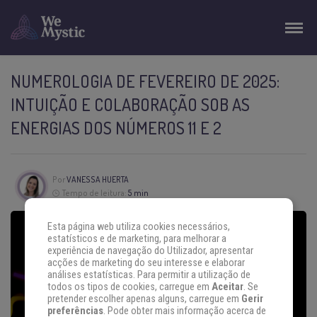
NUMEROLOGIA DE FEVEREIRO DE 2025:
INTUIÇÃO E COLABORAÇÃO SOB AS
ENERGIAS DOS NÚMEROS 11 E 2
Por
VANESSA HUERTA
Tempo de leitura:
5 min
Esta página web utiliza cookies necessários,
estatísticos e de marketing, para melhorar a
experiência de navegação do Utilizador, apresentar
acções de marketing do seu interesse e elaborar
análises estatísticas. Para permitir a utilização de
todos os tipos de cookies, carregue em
Aceitar
. Se
pretender escolher apenas alguns, carregue em
Gerir
preferências
. Pode obter mais informação acerca de