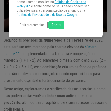
como usamos cookies na
Política de Cookies da
WeMystic
e sobre como os seus dados podem ser
utilizados para a personalização de anúncios na
Política de Privacidade e de Uso da Google
.
Gerir preferências
Aceitar
Segundo as previsões da
Numerologia de Fevereiro de 2025
,
este será um mês marcado pela energia elevada do
número
mestre 11
, complementada pela harmonia e cooperação do
número 2 (1 + 1 = 2). Ao somarmos o mês 2 com o ano 2025 (2 +
2 + 0 + 2 + 5 = 11), essa combinação cria um período de profunda
conexão intuitiva e emocional, oferecendo oportunidades para
crescimento espiritual e fortalecimento de parcerias.
Neste artigo, exploraremos o significado dessas energias e como
elas podem ajudar você a
alinhar suas ações com seu
propósito
, além de trazer equilíbrio para suas relações pessoais e
profissionais.