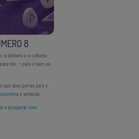
.
ÚMERO 8
, o dinheiro e a colheita.
a para nós — para o bem ou
 que abre portas para o
utoestima
e ambição.
ade e
prosperar com