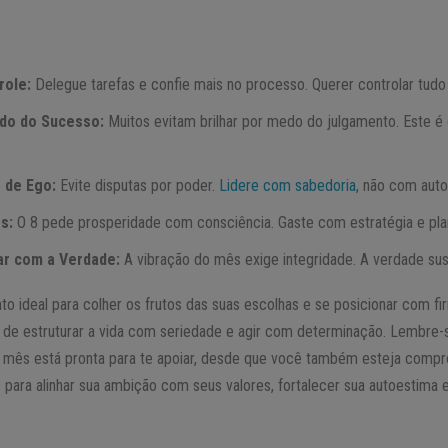
role:
Delegue tarefas e confie mais no processo. Querer controlar tudo
do do Sucesso:
Muitos evitam brilhar por medo do julgamento. Este é
 de Ego:
Evite disputas por poder.
Lidere com sabedoria
, não com auto
s:
O 8 pede prosperidade com consciência. Gaste com estratégia e pl
tar com a Verdade:
A vibração do mês exige integridade. A verdade su
 ideal para colher os frutos das suas escolhas e se posicionar com 
e de estruturar a vida com seriedade e agir com determinação. Lembre-s
te mês está pronta para te apoiar, desde que você também esteja comp
para alinhar sua ambição com seus valores, fortalecer sua autoestima e