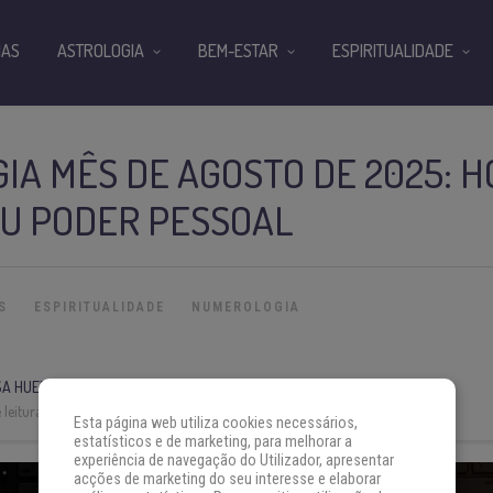
IAS
ASTROLOGIA
BEM-ESTAR
ESPIRITUALIDADE
A MÊS DE AGOSTO DE 2025: H
EU PODER PESSOAL
S
ESPIRITUALIDADE
NUMEROLOGIA
A HUERTA
leitura:
4 min
Esta página web utiliza cookies necessários,
estatísticos e de marketing, para melhorar a
experiência de navegação do Utilizador, apresentar
acções de marketing do seu interesse e elaborar