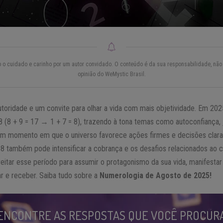
do o cuidado e carinho por um autor convidado. O conteúdo é da sua responsabilidade, não 
opinião do WeMystic Brasil.
toridade e um convite para olhar a vida com mais objetividade. Em 20
8 (8 + 9 = 17 → 1 + 7 = 8), trazendo à tona temas como autoconfiança, j
 um momento em que o universo favorece ações firmes e decisões clara
8 também pode intensificar a cobrança e os desafios relacionados ao co
itar esse período para assumir o protagonismo da sua vida, manifestar 
dar e receber. Saiba tudo sobre a
Numerologia de Agosto de 2025!
ENCONTRE AS RESPOSTAS QUE VOCÊ PROCUR