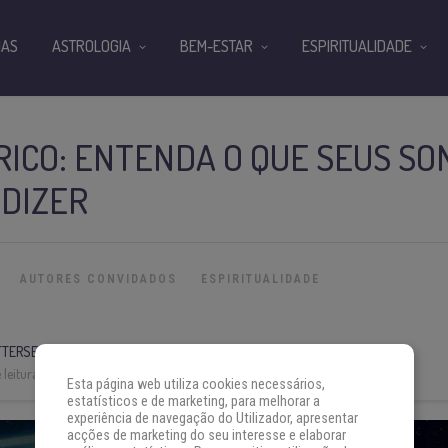
IAS
ASTROLOGIA
BEM-ESTAR
ESPIRITUALIDADE
ICO: ENTENDA O QUE SEUS S
 DIZER
AUTORES CONVIDADOS
ESPIRITUALIDADE
ETTERSEN
leitura:
3 min
Esta página web utiliza cookies necessários,
estatísticos e de marketing, para melhorar a
experiência de navegação do Utilizador, apresentar
acções de marketing do seu interesse e elaborar