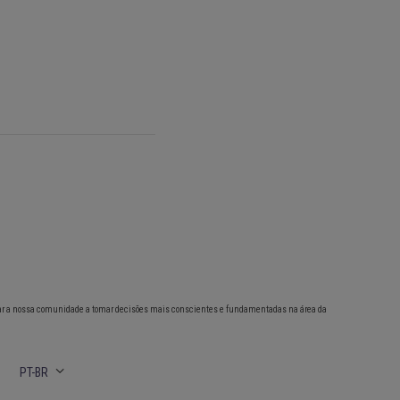
ar a nossa comunidade a tomar decisões mais conscientes e fundamentadas na área da
PT-BR