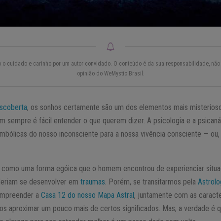
do o cuidado e carinho por um autor convidado. O conteúdo é da sua responsabilidade, não 
opinião do WeMystic Brasil.
scoberta
, os sonhos certamente são um dos elementos mais misterios
m sempre é fácil entender o que querem dizer. A psicologia e a psicanál
bólicas do nosso inconsciente para a nossa vivência consciente — ou
os como uma forma egóica que o homem encontrou de experienciar situ
oderiam se desenvolver em
traumas
. Porém, se transitarmos pela
Astrolo
ompreender a
Casa 12 do nosso Mapa Astral
, juntamente com as caracte
os aproximar um pouco mais de certos significados. Mas, a verdade é 