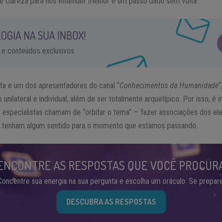
 clareza para nos entender melhor é um passo dado sem volta.
OGIA NA SUA INBOX!
 e conteúdos exclusivos.
ta e um dos apresentadores do canal “
Conhecimentos da Humanidade
“
nilateral e individual, além de ser totalmente arquetípico. Por isso, é 
 os especialistas chamam de “orbitar o tema” — fazer associações dos e
 tenham algum sentido para o momento que estamos passando.
ENCONTRE AS RESPOSTAS QUE VOCÊ PROCUR
Concentre sua energia na sua pergunta e escolha um oráculo. Se prepare
DESCUBRA AS RESPOSTAS