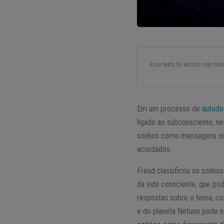
Esse texto foi escrito com to
Em um processo de
autode
ligado ao subconsciente, ne
sonhos como mensagens sim
acordados.
Freud classificou os sonh
da vida consciente, que p
respostas sobre o tema, c
e do planeta Netuno pode n