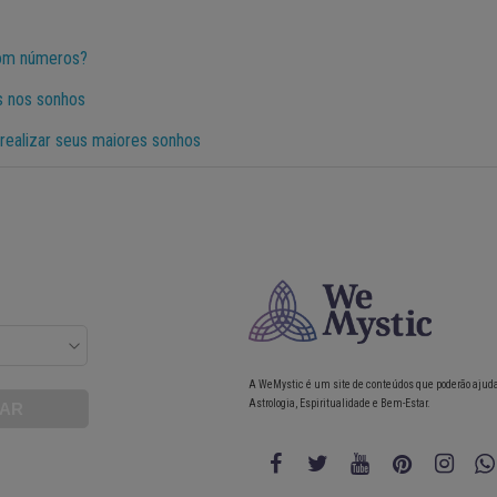
com números?
is nos sonhos
realizar seus maiores sonhos
A WeMystic é um site de conteúdos que poderão ajud
Astrologia, Espiritualidade e Bem-Estar.