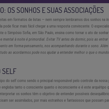
O: OS SONHOS E SUAS ASSOCIAÇÕES
feitas em formatos de listas — nem sempre lembramos dos sonhos na í
a pode ficar mais fácil chegar a uma resposta convincente. O especial
nte o Simpósio Sofia, em São Paulo, ensina como tornar o ato de sonhar
e mental à noite é primordial. Evitar TV antes de dormir, pois ao entrar
ento em forma-pensamento, nos acompanhando durante o sono. Além d
e tudo ao acordarmos pode nos ajudar a entender melhor o que o mundo 
 SELF
étipo do self como sendo o principal responsável pelo controle da nossa 
e engloba tanto o consciente quanto o inconsciente e é este arquétipo 
nterpretar os sonhos têm o objetivo de entender possíveis desequilíbrio
sam ser assimilados, por mais estranhos e fantasiosos que possam pa