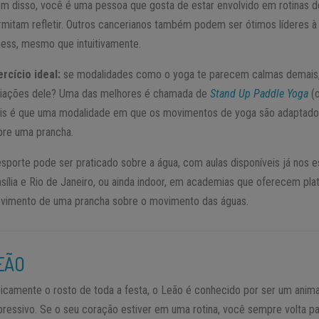
ém disso, você é uma pessoa que gosta de estar envolvido em rotinas d
rmitam refletir. Outros cancerianos também podem ser ótimos líderes à
tness, mesmo que intuitivamente.
ercício ideal:
se modalidades como o yoga te parecem calmas demais, 
riações dele? Uma das melhores é chamada de
Stand Up Paddle Yoga
(o
is é que uma modalidade em que os movimentos de yoga são adaptado
bre uma prancha.
esporte pode ser praticado sobre a água, com aulas disponíveis já nos e
asília e Rio de Janeiro, ou ainda indoor, em academias que oferecem pl
vimento de uma prancha sobre o movimento das águas.
EÃO
picamente o rosto de toda a festa, o Leão é conhecido por ser um anima
pressivo. Se o seu coração estiver em uma rotina, você sempre volta pa