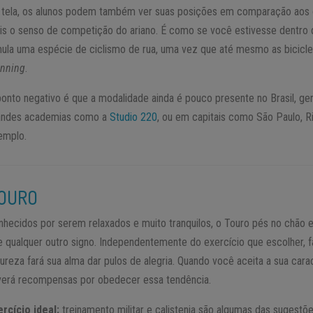
 tela, os alunos podem também ver suas posições em comparação aos o
is o senso de competição do ariano. É como se você estivesse dentro 
mula uma espécie de ciclismo de rua, uma vez que até mesmo as bicicle
inning
.
ponto negativo é que a modalidade ainda é pouco presente no Brasil, g
andes academias como a
Studio 220
, ou em capitais como São Paulo, R
emplo.
OURO
nhecidos por serem relaxados e muito tranquilos, o Touro pés no chão e
e qualquer outro signo. Independentemente do exercício que escolher, 
ureza fará sua alma dar pulos de alegria. Quando você aceita a sua carac
verá recompensas por obedecer essa tendência.
ercício ideal:
treinamento militar e calistenia são algumas das sugest