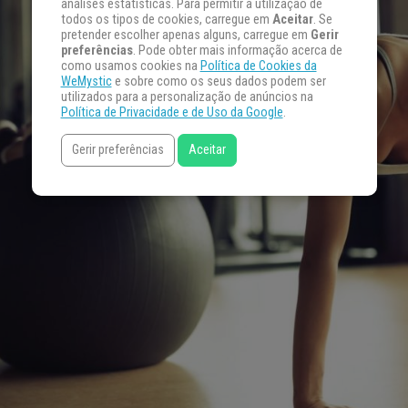
análises estatísticas. Para permitir a utilização de
todos os tipos de cookies, carregue em
Aceitar
. Se
pretender escolher apenas alguns, carregue em
Gerir
preferências
. Pode obter mais informação acerca de
como usamos cookies na
Política de Cookies da
WeMystic
e sobre como os seus dados podem ser
utilizados para a personalização de anúncios na
Política de Privacidade e de Uso da Google
.
Gerir preferências
Aceitar