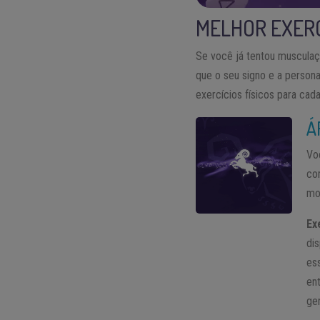
MELHOR EXERCÍ
Se você já tentou musculaçã
que o seu signo e a person
exercícios físicos para cad
Á
Vo
co
mo
Ex
di
es
en
ge