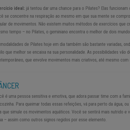
ercício ideal:
já tentou dar uma chance para o Pilates? Elas funcionam 
cê se concentre na respiração ao mesmo em que sua mente se compro
gular de movimentos. Não existem muitos métodos de exercícios que cri
smo tempo – no Pilates, o geminiano encontra o melhor de dois mundo
 modalidades de Pilates hoje em dia também são bastante variadas, o
tilo que melhor se encaixa na sua personalidade. As possibilidades vão d
ntemporâneo, que envolve movimentos mais criativos, até mesmo com i
ÂNCER
cê é uma pessoa sensitiva e emotiva, que adora passar time com a famí
 cozinha. Para queimar todas essas refeições, vá para perto da água, o
la que simule os movimentos aquáticos. Você se sentirá mais nutrido e v
ua – assim como outros signos regidos por esse elemento.