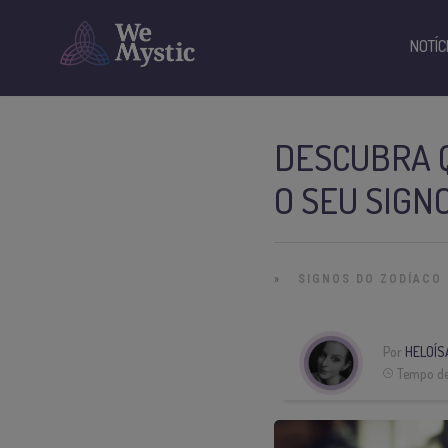
NOTÍC
DESCUBRA Q
O SEU SIGN
»
SIGNOS DO ZODÍACO
Por
HELOÍS
Tempo de