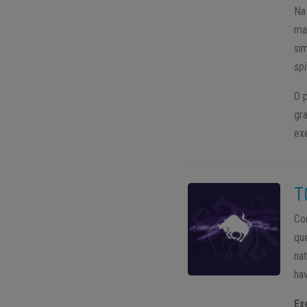
Na
ma
si
sp
O 
gr
ex
T
Co
qu
nat
ha
Ex