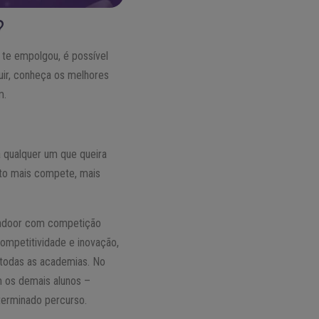
?
 te empolgou, é possível
uir, conheça os melhores
m.
a qualquer um que queira
to mais compete, mais
 indoor com competição
ompetitividade e inovação,
 todas as academias. No
m os demais alunos –
terminado percurso.