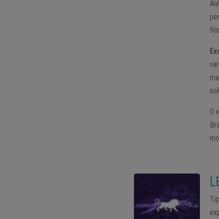
Al
pe
fi
Ex
va
ma
so
O 
Br
mo
L
Ti
ex