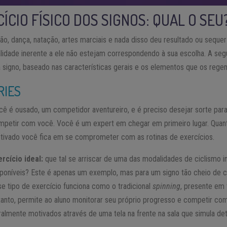
CIO FÍSICO DOS SIGNOS: QUAL O SEU
o, dança, natação, artes marciais e nada disso deu resultado ou sequer
alidade inerente a ele não estejam correspondendo à sua escolha. A seg
a signo, baseado nas características gerais e os elementos que os rege
RIES
cê é ousado, um competidor aventureiro, e é preciso desejar sorte par
mpetir com você. Você é um expert em chegar em primeiro lugar. Quan
tivado você fica em se comprometer com as rotinas de exercícios.
ercício ideal:
que tal se arriscar de uma das modalidades de ciclismo
sponíveis? Este é apenas um exemplo, mas para um signo tão cheio de c
se tipo de exercício funciona como o tradicional
spinning
, presente em
tanto, permite ao aluno monitorar seu próprio progresso e competir co
ralmente motivados através de uma tela na frente na sala que simula de