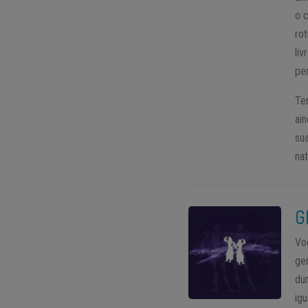
o 
ro
li
per
Ten
ai
su
na
G
Vo
ge
du
ig