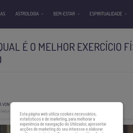
IAS
ASTROLOGIA
BEM-ESTAR
ESPIRITUALIDADE
UAL É O MELHOR EXERCÍCIO FÍ
O
A VON AH
 leitura:
10 min
Esta página web utiliza cookies necessários,
estatísticos e de marketing, para melhorar a
experiência de navegação do Utilizador, apresentar
acções de marketing do seu interesse e elaborar