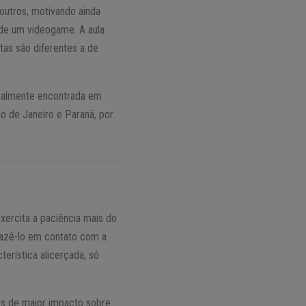
utros, motivando ainda
de um videogame. A aula
tas são diferentes a de
eralmente encontrada em
io de Janeiro e Paraná, por
xercita a paciência mais do
fazê-lo em contato com a
terística alicerçada, só
ões de maior impacto sobre