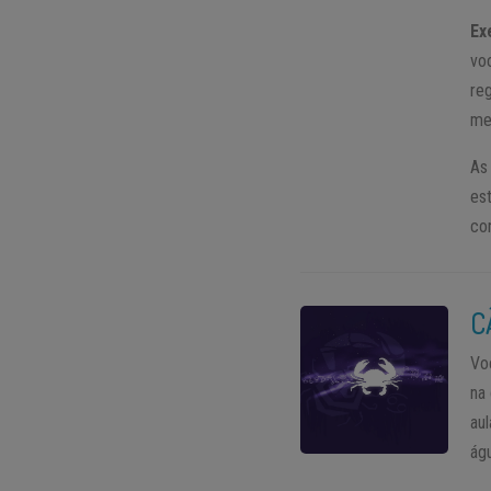
Ex
vo
re
me
As
es
co
C
Vo
na
au
ág