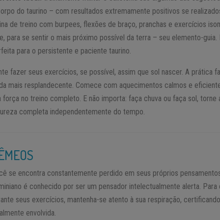
corpo do taurino – com resultados extremamente positivos se realizad
tina de treino com burpees, flexões de braço, pranchas e exercícios iso
vre, para se sentir o mais próximo possível da terra – seu elemento-guia
feita para o persistente e paciente taurino.
te fazer seus exercícios, se possível, assim que sol nascer. A prática 
nda mais resplandecente. Comece com aquecimentos calmos e eficiente
a força no treino completo. E não importa: faça chuva ou faça sol, torne
tureza completa independentemente do tempo.
ÊMEOS
cê se encontra constantemente perdido em seus próprios pensamentos
miniano é conhecido por ser um pensador intelectualmente alerta. Para e
rante seus exercícios, mantenha-se atento à sua respiração, certificand
ualmente envolvida.