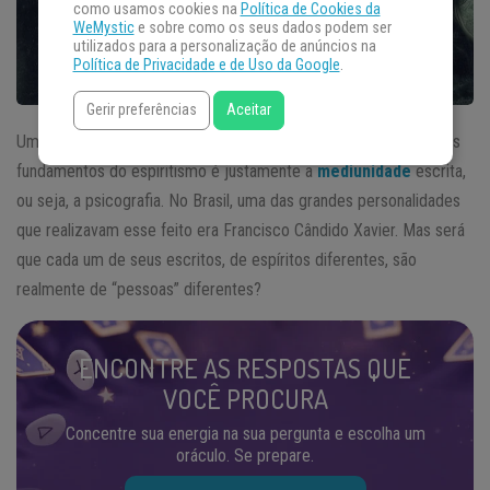
como usamos cookies na
Política de Cookies da
WeMystic
e sobre como os seus dados podem ser
utilizados para a personalização de anúncios na
Política de Privacidade e de Uso da Google
.
Gerir preferências
Aceitar
Uma das questões que mais intrigam os pesquisadores desde os
fundamentos do espiritismo é justamente a
mediunidade
escrita,
ou seja, a psicografia. No Brasil, uma das grandes personalidades
que realizavam esse feito era Francisco Cândido Xavier. Mas será
que cada um de seus escritos, de espíritos diferentes, são
realmente de “pessoas” diferentes?
ENCONTRE AS RESPOSTAS QUE
VOCÊ PROCURA
Concentre sua energia na sua pergunta e escolha um
oráculo. Se prepare.