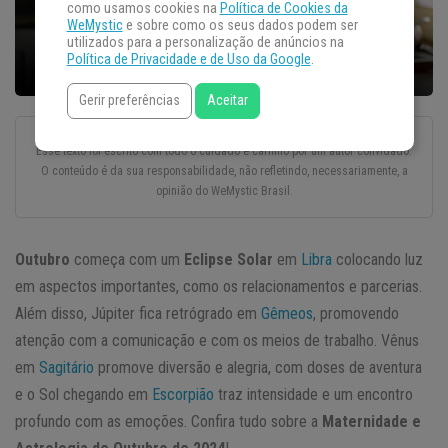
como usamos cookies na
Política de Cookies da
WeMystic
e sobre como os seus dados podem ser
utilizados para a personalização de anúncios na
Política de Privacidade e de Uso da Google
.
Gerir preferências
Aceitar
Esse texto foi escrito com todo o cuidado e carinho por um autor convidado.
O conteúdo é da sua responsabilidade, não refletindo, necessariamente, a
opinião do WeMystic Brasil.
Outubro
começa com um
Eclipse Solar
em
Libra
colocando luz
em aspectos importantes, como os relacionamentos e parcerias.
Além disso, Júpiter fica retrógrado em
Gêmeos
, promovendo
atenção com a comunicação e com os meios de trabalho. Vênus
em
Sagitário
promove diversão e alegria, com doses de aventura
e o Sol chegando em
Escorpião
traz intensidade e um encontro
profundo com as emoções. Confira tudo sobre a
Maternidade e