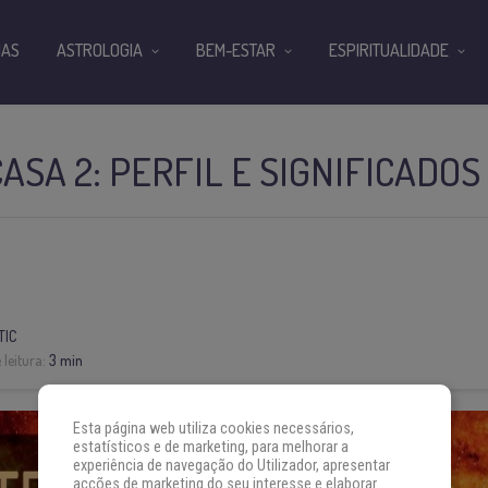
IAS
ASTROLOGIA
BEM-ESTAR
ESPIRITUALIDADE
ASA 2: PERFIL E SIGNIFICADOS
TIC
leitura:
3 min
Esta página web utiliza cookies necessários,
estatísticos e de marketing, para melhorar a
experiência de navegação do Utilizador, apresentar
acções de marketing do seu interesse e elaborar