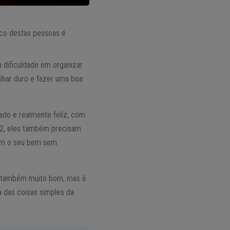
foco destas pessoas é
 dificuldade em organizar
lhar duro e fazer uma boa
ado e realmente feliz, com
 2, eles também precisam
rem o seu bem sem
 e também muito bom, mas é
a das coisas simples da