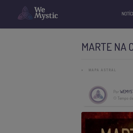
NOTÍC
MARTE NA C
»
MAPA ASTRAL
Por
WEMYS
Tempo de 