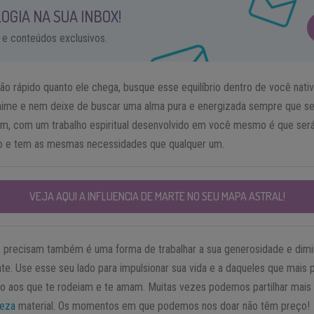
OGIA NA SUA INBOX!
 e conteúdos exclusivos.
tão rápido quanto ele chega, busque esse equilíbrio dentro de você nati
ime e nem deixe de buscar uma alma pura e energizada sempre que se se
im, com um trabalho espiritual desenvolvido em você mesmo é que será
o e tem as mesmas necessidades que qualquer um.
VEJA AQUI A INFLUENCIA DE MARTE NO SEU MAPA ASTRAL!
e precisam também é uma forma de trabalhar a sua generosidade e dimin
e. Use esse seu lado para impulsionar sua vida e a daqueles que mais 
ho aos que te rodeiam e te amam. Muitas vezes podemos partilhar mais 
ueza
material. Os momentos em que podemos nos doar não têm preço!