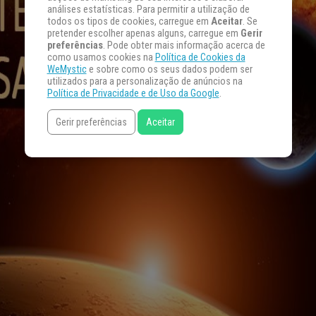
análises estatísticas. Para permitir a utilização de
todos os tipos de cookies, carregue em
Aceitar
. Se
pretender escolher apenas alguns, carregue em
Gerir
preferências
. Pode obter mais informação acerca de
como usamos cookies na
Política de Cookies da
WeMystic
e sobre como os seus dados podem ser
utilizados para a personalização de anúncios na
Política de Privacidade e de Uso da Google
.
Gerir preferências
Aceitar