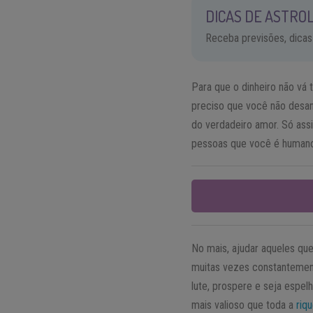
DICAS DE ASTROL
Receba previsões, dicas
Para que o dinheiro não vá 
preciso que você não desan
do verdadeiro amor. Só ass
pessoas que você é human
No mais, ajudar aqueles qu
muitas vezes constantement
lute, prospere e seja espel
mais valioso que toda a
riq