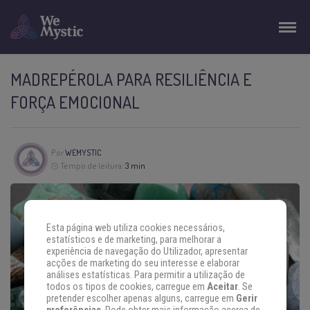
MADREPÉROLA PARA RESILIÊNCIA E
FORÇA EMOCIONAL
Por
WEMYSTIC
Tempo de leitura:
3 min
Esta página web utiliza cookies necessários,
estatísticos e de marketing, para melhorar a
experiência de navegação do Utilizador, apresentar
acções de marketing do seu interesse e elaborar
análises estatísticas. Para permitir a utilização de
todos os tipos de cookies, carregue em
Aceitar
. Se
pretender escolher apenas alguns, carregue em
Gerir