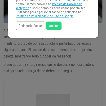
preferências
. Pode obter mais informação acerca de
como usamos cookies na
Política de Cookies da
WeMystic
e sobre como os seus dados podem ser
utilizados para a personalização de anúncios na
Política de Privacidade e de Uso da Google
.
Gerir preferências
Aceitar
A
Madrepérola
é o resultado de uma combinação entre
substâncias minerais e orgânicas que é ativada quando o ser
marítimo protegido por sua concha é perturbado ou recebe
alguma ameaça. Ela nasce da zona do desconforto e produz
beleza, mostrando todo o poder da resiliência.
O seu poder traz força emocional e desperta no nosso interior
mais profundo a força de se defender e seguir.