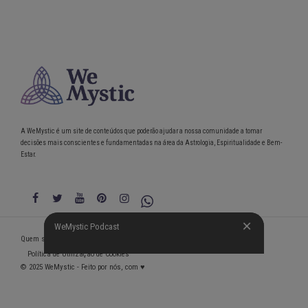
A WeMystic é um site de conteúdos que poderão ajudar a nossa comunidade a tomar
decisões mais conscientes e fundamentadas na área da Astrologia, Espiritualidade e Bem-
Estar.
WeMystic Podcast
WeMystic Podcast
Quem somos
Política de Privacidade
Condições gerais de utilização
Política de Utilização de Cookies
© 2025 WeMystic - Feito por nós, com ♥