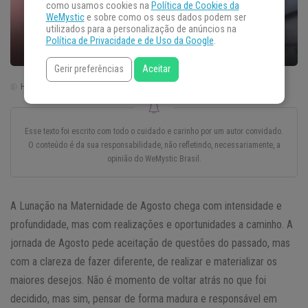
como usamos cookies na
Política de Cookies da
WeMystic
e sobre como os seus dados podem ser
utilizados para a personalização de anúncios na
Política de Privacidade e de Uso da Google
.
Gerir preferências
Aceitar
Horário de Brasília | Brasil (GTM -3)
Esse texto foi escrito com todo o cuidado e carinho por um autor convidado.
O conteúdo é da sua responsabilidade, não refletindo, necessariamente, a
opinião do WeMystic Brasil.
A Lunação na Maternidade de Agosto chega com intensidade e
profundidade, mas com realizações e oportunidades a caminho. A
jornada de Agosto pede aceitação de questões do passado, mas
com a clareza de fazer diferente, de realizar e materializar os
maiores desejos. Não é momento de voltar atrás no que foi
decidido, mas sim, pensar de forma madura e responsável em