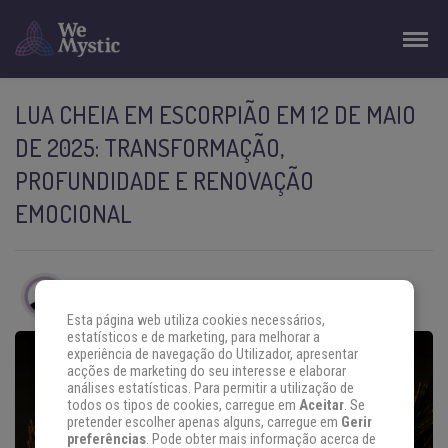
LUA CHEIA EM ESCORPIÃO EM 12 DE MAIO
DE 2025: TRANSFORMAÇÃO,
PROFUNDIDADE E RENOVAÇÃO
EMOCIONAL
Por
STANISLAS DELORME
Tempo de leitura:
4 min
Esta página web utiliza cookies necessários,
estatísticos e de marketing, para melhorar a
experiência de navegação do Utilizador, apresentar
acções de marketing do seu interesse e elaborar
análises estatísticas. Para permitir a utilização de
todos os tipos de cookies, carregue em
Aceitar
. Se
pretender escolher apenas alguns, carregue em
Gerir
preferências
. Pode obter mais informação acerca de