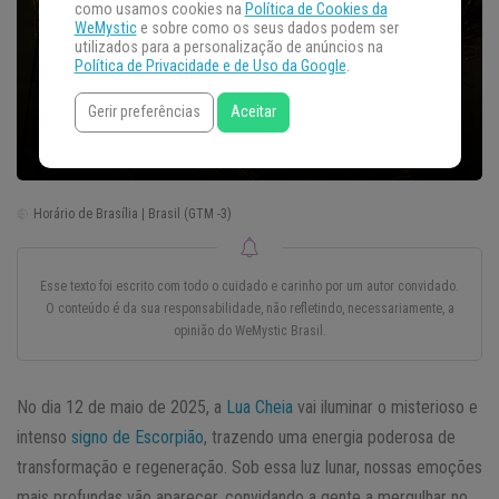
como usamos cookies na
Política de Cookies da
WeMystic
e sobre como os seus dados podem ser
utilizados para a personalização de anúncios na
Política de Privacidade e de Uso da Google
.
Gerir preferências
Aceitar
Horário de Brasília | Brasil (GTM -3)
Esse texto foi escrito com todo o cuidado e carinho por um autor convidado.
O conteúdo é da sua responsabilidade, não refletindo, necessariamente, a
opinião do WeMystic Brasil.
No dia 12 de maio de 2025, a
Lua Cheia
vai iluminar o misterioso e
intenso
signo de Escorpião
, trazendo uma energia poderosa de
transformação e regeneração. Sob essa luz lunar, nossas emoções
mais profundas vão aparecer, convidando a gente a mergulhar no