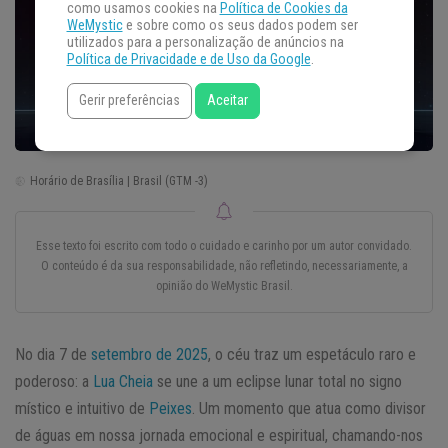
como usamos cookies na
Política de Cookies da
WeMystic
e sobre como os seus dados podem ser
utilizados para a personalização de anúncios na
Política de Privacidade e de Uso da Google
.
Gerir preferências
Aceitar
Horário de Brasília | Brasil (GTM -3)
Esse texto foi escrito com todo o cuidado e carinho por um autor convidado.
O conteúdo é da sua responsabilidade, não refletindo, necessariamente, a
opinião do WeMystic Brasil.
No dia 7 de
setembro de 2025
, o céu traz um espetáculo raro e
poderoso: a
Lua Cheia
se une a um eclipse lunar total no signo
místico e intuitivo de
Peixes
. Um momento que atua como divisor
de águas em nossa jornada emocional e espiritual, chamando-nos