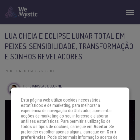
LUA CHEIA E ECLIPSE LUNAR TOTAL EM
PEIXES: SENSIBILIDADE, TRANSFORMAÇÃO
E SONHOS REVELADORES
PUBLICADO EM 2025-09-07
Por
STANISLAS DELORME
Tempo de leitura:
4 min
Esta página web utiliza cookies necessários,
estatísticos e de marketing, para melhorar a
experiência de navegação do Utilizador, apresentar
acções de marketing do seu interesse e elaborar
análises estatísticas. Para permitir a utilização de
todos os tipos de cookies, carregue em
Aceitar
. Se
pretender escolher apenas alguns, carregue em
Gerir
preferências
. Pode obter mais informação acerca de