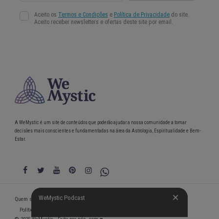
A WeMystic é um site de conteúdos que poderão ajudar a nossa comunidade a tomar
decisões mais conscientes e fundamentadas na área da Astrologia, Espiritualidade e Bem-
Estar.
WeMystic Podcast
WeMystic Podcast
Quem somos
Política de Privacidade
Condições gerais de utilização
Política de Utilização de Cookies