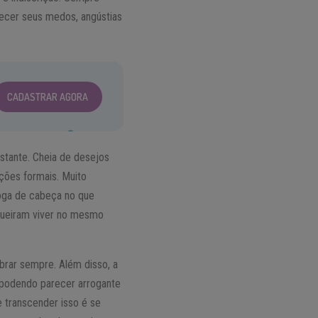
recer seus medos, angústias
CADASTRAR AGORA
stante. Cheia de desejos
ões formais. Muito
joga de cabeça no que
queiram viver no mesmo
brar sempre. Além disso, a
, podendo parecer arrogante
e transcender isso é se