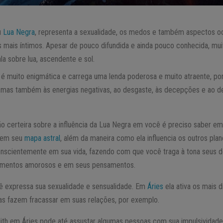
ou
Lua Negra
, representa a sexualidade, os medos e também aspectos o
mais íntimos. Apesar de pouco difundida e ainda pouco conhecida, muit
la sobre lua, ascendente e sol.
é muito enigmática e carrega uma lenda poderosa e muito atraente, por
, mas também às energias negativas, ao desgaste, às decepções e ao d
o certeira sobre a influência da Lua Negra em você é preciso saber em
a em seu
mapa astral
, além da maneira como ela influencia os outros plan
nscientemente em sua vida, fazendo com que você traga à tona seus des
namentos amorosos e em seus pensamentos.
cê expressa sua sexualidade e sensualidade. Em
Áries
ela ativa os mais 
s fazem fracassar em suas relações, por exemplo.
lith em Áries pode até assustar algumas pessoas com sua impulsividade