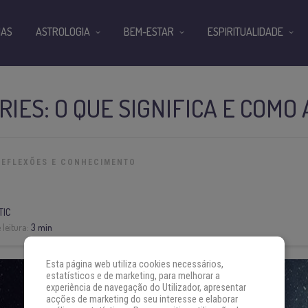
IAS
ASTROLOGIA
BEM-ESTAR
ESPIRITUALIDADE
RIES: O QUE SIGNIFICA E COMO
REFLEXÕES E CONHECIMENTO
TIC
leitura:
3 min
Esta página web utiliza cookies necessários,
estatísticos e de marketing, para melhorar a
experiência de navegação do Utilizador, apresentar
acções de marketing do seu interesse e elaborar