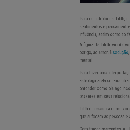
Para os astrólogos, Lilith, 
sentimentos e pensamentos 
influência, assim como se fa
A figura de
Lilith em Áries
perigo, ao amor, à
sedução
mental.
Para fazer uma interpretaçã
astrológica ela se encontr
entender como ela age inco
prazeres em seus relacio
Lilith é a maneira como vo
que sufocam as pessoas e a
Com traços marcantes, a Li