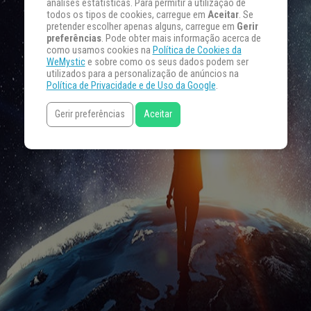
análises estatísticas. Para permitir a utilização de
todos os tipos de cookies, carregue em
Aceitar
. Se
pretender escolher apenas alguns, carregue em
Gerir
preferências
. Pode obter mais informação acerca de
como usamos cookies na
Política de Cookies da
WeMystic
e sobre como os seus dados podem ser
utilizados para a personalização de anúncios na
Política de Privacidade e de Uso da Google
.
Gerir preferências
Aceitar