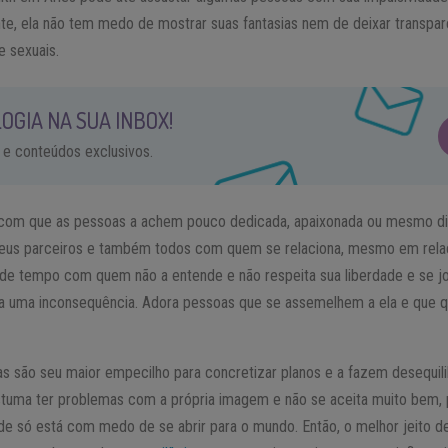
nte, ela não tem medo de mostrar suas fantasias nem de deixar transpa
e sexuais.
OGIA NA SUA INBOX!
 e conteúdos exclusivos.
z com que as pessoas a achem pouco dedicada, apaixonada ou mesmo di
eus parceiros e também todos com quem se relaciona, mesmo em relaç
 perde tempo com quem não a entende e não respeita sua liberdade e se 
a uma inconsequência. Adora pessoas que se assemelhem a ela e que 
as são seu maior empecilho para concretizar planos e a fazem desequili
costuma ter problemas com a própria imagem e não se aceita muito bem
de só está com medo de se abrir para o mundo. Então, o melhor jeito d