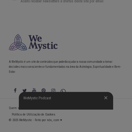
A WeMystic é um site de conteúdos que poderão ajudar a nossa comunidade a tomar
decisões mais conscientes e fundamentadas na área da Astrologia, Espiritualidade e Bem-
Estar.
WeMystic Podcast
WeMystic Podcast
Quem somos
Política de Privacidade
Condições gerais de utilização
Política de Utilização de Cookies
© 2025 WeMystic - Feito por nós, com ♥