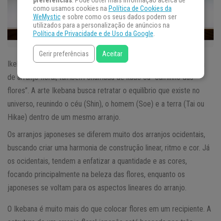
preferências
. Pode obter mais informação acerca de
como usamos cookies na
Política de Cookies da
WeMystic
e sobre como os seus dados podem ser
utilizados para a personalização de anúncios na
Política de Privacidade e de Uso da Google
.
Gerir preferências
Aceitar
Ikebana, que em japonês significa
flores
vivas, é a arte japonesa
de arranjo floral, também chamada de kado ou “caminho das
flores”. A arte Ikebana busca retratar o equilíbrio que existe no
universo, reunindo o céu (Shin), o homem (Soe) e a terra (Tai ou
Hikae) dentro de um mesmo arranjo.
Os arranjos japoneses se diferem muito dos arranjos ocidentais,
buscando criar uma harmonia de construção linear, ritmo e cor. Já
os ocidentais, tendem a enfatizar a quantidade e as cores,
focando principalmente na beleza das flores, enquanto os
japoneses se voltam para os aspectos lineares do arranjo.
O Ikebana é muito mais do que colocar flores em um recipiente. A