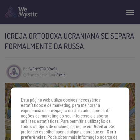
IGREJA ORTODOXA UCRANIANA SE SEPARA
FORMALMENTE DA RUSSA
Por
WEMYSTIC BRASIL
Tempo de leitura:
3 min
Esta página web utiliza cookies necessários,
estatísticos e de marketing, para melhorar a
experiência de navegação do Utilizador, apresentar
acções de marketing do seu interesse e elaborar
análises estatísticas. Para permitir a utilização de
todos os tipos de cookies, carregue em
Aceitar
. Se
pretender escolher apenas alguns, carregue em
Gerir
preferências
. Pode obter mais informação acerca de