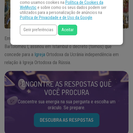
como usamos cookies na
Política de Cookies da
WeMystic
e sobre como os seus dados podem ser
utilizados para a personalização de anúncios na
Política de Privacidade e de Uso da Google
.
Gerir preferências
Aceitar
Em janeiro deste ano, o patriarca ecumênico de Constantinopla,
Bartolomeu I, assinou em Istambul o decreto (tomos) que
concede para a
Igreja
Ortodoxa da Ucrânia independência em
relação à Igreja Ortodoxa da Rússia.
ENCONTRE AS RESPOSTAS QUE
VOCÊ PROCURA
Concentre sua energia na sua pergunta e escolha um
oráculo. Se prepare.
DESCUBRA AS RESPOSTAS