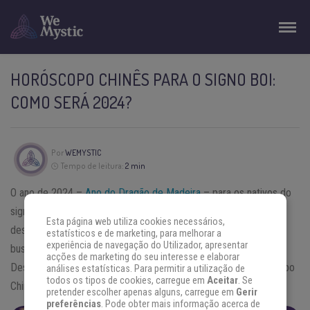
HORÓSCOPO CHINÊS PARA O SIGNO BOI:
COMO SERÁ 2024?
Por
WEMYSTIC
Tempo de leitura:
2 min
O ano de 2024 –
Ano do Dragão de Madeira
– para os nativos do
signo chinês
Boi
promete progresso constante na carreira,
Esta página web utiliza cookies necessários,
desenvolvimentos positivos nos relacionamentos e destaque na
estatísticos e de marketing, para melhorar a
experiência de navegação do Utilizador, apresentar
busca pelo equilíbrio entre trabalho e bem-estar pessoal.
acções de marketing do seu interesse e elaborar
Descubra como será o ano de 2024 de acordo com o Horóscopo
análises estatísticas. Para permitir a utilização de
todos os tipos de cookies, carregue em
Aceitar
. Se
Chinês para o signo
Boi
.
pretender escolher apenas alguns, carregue em
Gerir
preferências
. Pode obter mais informação acerca de