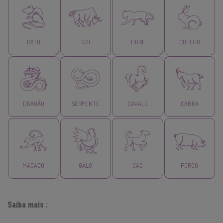
RATO
BOI
TIGRE
COELHO
DRAGÃO
SERPENTE
CAVALO
CABRA
MACACO
GALO
CÃO
PORCO
Saiba mais :