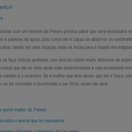
nifica?
es
lacionar com um homem de Peixes precisa saber que será necessário re
s e palavras de apoio, pois como ele é capaz de absorver os sentiment
acabar caindo em uma situação onde se fecha para o mundo em mágoas
ou faça críticas gratuitas, isso terá um efeito muito diferente do esper
provável que ele se sinta ainda mais desestimulado e caia novamente n
 carinho e o incentivo. Se a mulher que ama disser que ele é fraco, ess
o, se for motivado e incentivado a ser forte, assim ele será.
 gentil mulher de Peixes.
cubra o animal que te representa.
nergias utilizando o elemento do seu signo.