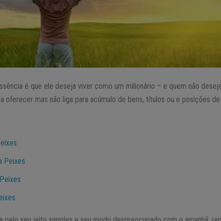
essência é que ele deseja viver como um milionário – e quem não deseja
a oferecer mas não liga para acúmulo de bens, títulos ou e posições d
Peixes
a Peixes
 Peixes
eixes
 pelo seu jeito simples e seu modo despreocupado com o amanhã, rep