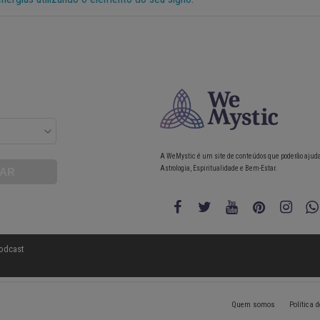
A WeMystic é um site de conteúdos que poderão ajud
Astrologia, Espiritualidade e Bem-Estar.
odcast
Quem somos
Política 