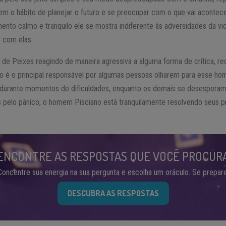
em o hábito de planejar o futuro e se preocupar com o que vai acontece
to calmo e tranquilo ele se mostra indiferente às adversidades da vi
r com elas.
de Peixes reagindo de maneira agressiva a alguma forma de crítica, r
to é o principal responsável por algumas pessoas olharem para esse
l, durante momentos de dificuldades, enquanto os demais se desesperam 
s pelo pânico, o homem Pisciano está tranquilamente resolvendo seus p
ENCONTRE AS RESPOSTAS QUE VOCÊ PROCUR
Concentre sua energia na sua pergunta e escolha um oráculo. Se prepare
DESCUBRA AS RESPOSTAS