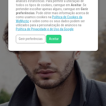
análises estatísticas. Para permitir a utilização de
todos os tipos de cookies, carregue em
Aceitar
. Se
pretender escolher apenas alguns, carregue em
Gerir
preferências
. Pode obter mais informação acerca de
como usamos cookies na
Política de Cookies da
WeMystic
e sobre como os seus dados podem ser
utilizados para a personalização de anúncios na
Política de Privacidade e de Uso da Google
.
Gerir preferências
Aceitar