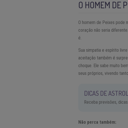
O HOMEM DE P
O homem de Peixes pode mu
coração não seria diferent
é.
Sua simpatia e espírito liv
aceitação também é surpree
choque. Ele sabe muito be
seus próprios, vivendo tant
DICAS DE ASTROL
Receba previsões, dicas
Não perca também: