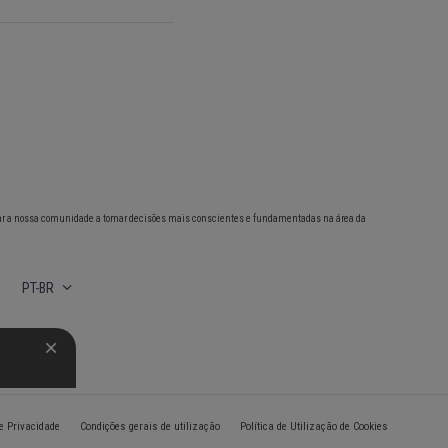
ar a nossa comunidade a tomar decisões mais conscientes e fundamentadas na área da
PT-BR
de Privacidade
Condições gerais de utilização
Política de Utilização de Cookies