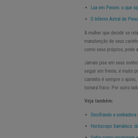
Lua em Peixes: o que sig
O Inferno Astral de Peix
A mulher que decidir se re
manutenção de seus carinho
como seus próprios, pode 
Jamais pise em seus sonhos 
seguir em frente, é muito 
caminho é sempre o apoio, o
tornará fraco. Por outro lad
Veja também:
Decifrando a sonhadora e
Horóscopo Xamânico: des
Saiba como recarregar e