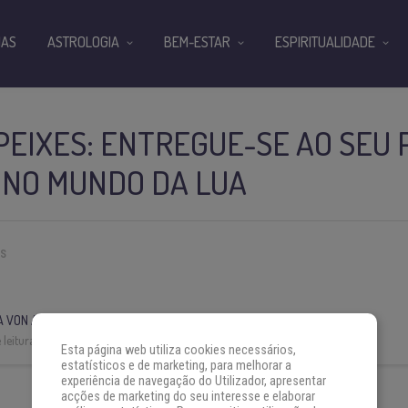
IAS
ASTROLOGIA
BEM-ESTAR
ESPIRITUALIDADE
EIXES: ENTREGUE-SE AO SEU 
 NO MUNDO DA LUA
ES
A VON AH
leitura:
3 min
Esta página web utiliza cookies necessários,
estatísticos e de marketing, para melhorar a
experiência de navegação do Utilizador, apresentar
acções de marketing do seu interesse e elaborar