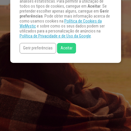
análises estatísticas. Para permitir a utilização de
todos os tipos de cookies, carregue em
Aceitar
. Se
pretender escolher apenas alguns, carregue em
Gerir
preferências
. Pode obter mais informação acerca de
como usamos cookies na
Política de Cookies da
WeMystic
e sobre como os seus dados podem ser
utilizados para a personalização de anúncios na
Política de Privacidade e de Uso da Google
.
Gerir preferências
Aceitar