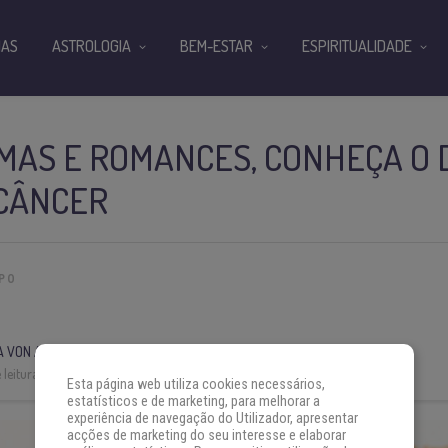
IAS
ASTROLOGIA
BEM-ESTAR
ESPIRITUALIDADE
MAS E ROMANCES, CONHEÇA O 
CÂNCER
PO
A VON AH
leitura:
3 min
Esta página web utiliza cookies necessários,
estatísticos e de marketing, para melhorar a
experiência de navegação do Utilizador, apresentar
acções de marketing do seu interesse e elaborar