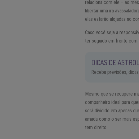
relaciona com ele – ao me
libertar uma ira avassalad
elas estarão alojadas no co
Caso você seja a responsáv
ter seguido em frente com 
DICAS DE ASTROL
Receba previsões, dicas
Mesmo que se recupere mai
companheiro ideal para que
será dividido em apenas d
amada como o ser mais espe
tem direito.