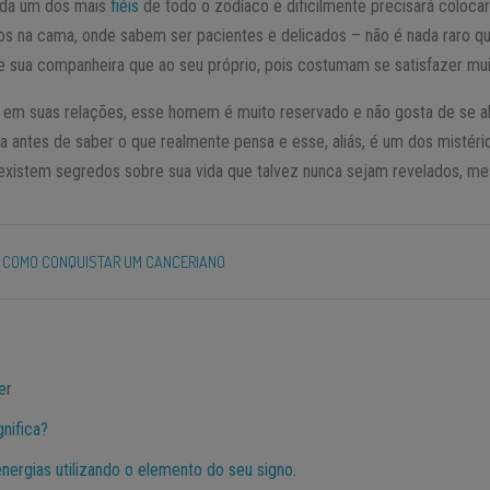
da um dos mais
fiéis
de todo o zodíaco e dificilmente precisará colocar
s na cama, onde sabem ser pacientes e delicados – não é nada raro q
 sua companheira que ao seu próprio, pois costumam se satisfazer muit
m suas relações, esse homem é muito reservado e não gosta de se abr
ça antes de saber o que realmente pensa e esse, aliás, é um dos mistér
 existem segredos sobre sua vida que talvez nunca sejam revelados, 
 COMO CONQUISTAR UM CANCERIANO
e
r
nifica?
nergias utilizando o elemento do seu signo.