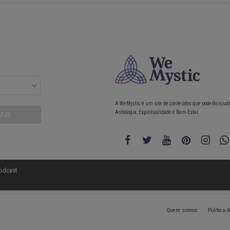
A WeMystic é um site de conteúdos que poderão ajud
Astrologia, Espiritualidade e Bem-Estar.
odcast
Quem somos
Política 