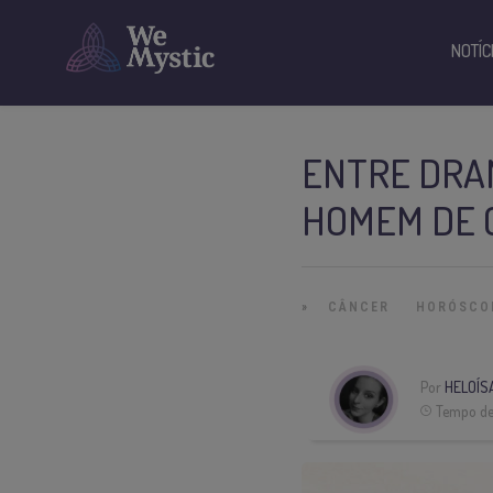
NOTÍC
ENTRE DRA
HOMEM DE 
»
CÂNCER
HORÓSCO
Por
HELOÍS
Tempo de 