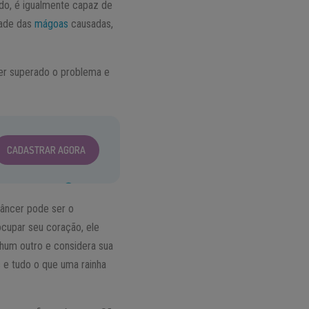
do, é igualmente capaz de
dade das
mágoas
causadas,
ter superado o problema e
CADASTRAR AGORA
âncer pode ser o
ocupar seu coração, ele
hum outro e considera sua
 e tudo o que uma rainha