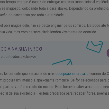
smo tempo em que é capaz de entregar um amor incondicional esplêndi
ora se magoado, colocando toda a casa abaixo. Dependendo da profundi
ração do canceriano por toda a eternidade.
el pela mágoa dele, não se deixe enganar pelos sorrisos. Ele pode até 
sua vida, mas com certeza ainda lembra vivamente do ocorrido.
OGIA NA SUA INBOX!
 e conteúdos exclusivos.
s lentamente que a maioria de uma
decepção amorosa
, o homem de C
m procura um intenso e apaixonante romance. Se for selecionada para 
uas partes: você e o resto do mundo. Esse homem saber amar como nen
cial de sua existência – esteja preparada para receber flores, poemas