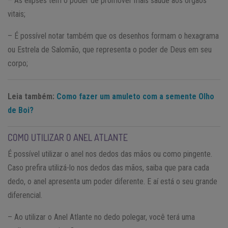
– As elipses têm o poder de promover mais saúde aos órgãos
vitais;
– É possível notar também que os desenhos formam o hexagrama
ou Estrela de Salomão, que representa o poder de Deus em seu
corpo;
Leia também:
Como fazer um amuleto com a semente Olho
de Boi?
COMO UTILIZAR O ANEL ATLANTE
É possível utilizar o anel nos dedos das mãos ou como pingente.
Caso prefira utilizá-lo nos dedos das mãos, saiba que para cada
dedo, o anel apresenta um poder diferente. E aí está o seu grande
diferencial.
– Ao utilizar o Anel Atlante no dedo polegar, você terá uma