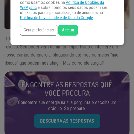
como usamos cookies na
Política de Cookies da
WeMystic
e sobre como os seus dados podem ser
utilizados para a personalização de anúncios na
Política de Privacidade e de Uso da Google
.
Gerir preferências
Aceitar
O Anel Atlante não é um objeto ligado a
magia
, astrologia ou
religião. Seu poder vem de um princípio físico e interfere em
nosso campo de energia, bloqueando até mesmo meios “não-
físicos” que podem nos atingir. Mas como ele surgiu?
ENCONTRE AS RESPOSTAS QUE
VOCÊ PROCURA
Concentre sua energia na sua pergunta e escolha um
oráculo. Se prepare.
DESCUBRA AS RESPOSTAS