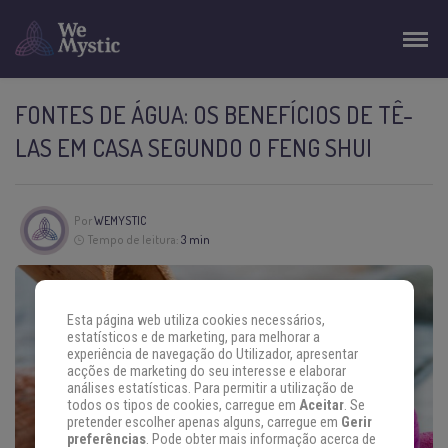
FONTES DE ÁGUA: OS BENEFÍCIOS DE TÊ-
LAS EM CASA SEGUNDO O FENG SHUI
Por
WEMYSTIC
Tempo de leitura:
3 min
Esta página web utiliza cookies necessários,
estatísticos e de marketing, para melhorar a
experiência de navegação do Utilizador, apresentar
acções de marketing do seu interesse e elaborar
análises estatísticas. Para permitir a utilização de
todos os tipos de cookies, carregue em
Aceitar
. Se
pretender escolher apenas alguns, carregue em
Gerir
preferências
. Pode obter mais informação acerca de