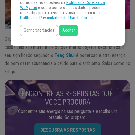
como usamos cookies na
Política de Cookies da
WeMystic
e sobre como os seus dados podem ser
utilizados para a personalização de anúncios na
Política de Privacidade e de Uso da Google
.
Gerir preferências
Aceitar
Sabe aquelas fontes de água bonitas que muita gente tem em
casa? Elas são muito mais do que meros objetos decorativos, o
seu significado segundo o
Feng Shui
é poderoso e atrai energia
de bem estar, abundância e saúde para o ambiente. Saiba como no
artigo.
ENCONTRE AS RESPOSTAS QUE
VOCÊ PROCURA
Concentre sua energia na sua pergunta e escolha um
oráculo. Se prepare.
DESCUBRA AS RESPOSTAS