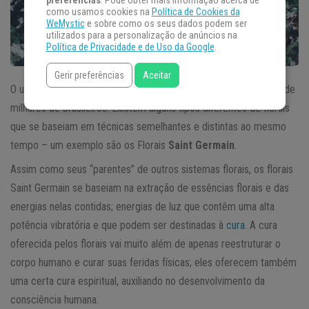
preferências
. Pode obter mais informação acerca de
como usamos cookies na
Política de Cookies da
WeMystic
e sobre como os seus dados podem ser
utilizados para a personalização de anúncios na
Política de Privacidade e de Uso da Google
.
Gerir preferências
Aceitar
O uso de
florais
cada vez mais faz parte da vida e do cotidiano de
milhares de brasileiros. Existem alguns tipos diferentes de florais
que se baseiam em técnicas semelhantes e distintas ao mesmo
tempo – um exemplo são os Florais
Saint Germain
.
Assim como seus “parentes” de outros sistemas florais, os florais
Saint Germain se baseiam na extração de essências florais e das
energias nelas contidas; energias de luz que contêm uma alta
potência vibratória e que podem ser destinadas à
cura
. A cura
oferecida pelos florais vai muito além de apenas reestruturar o
corpo humano e curar suas feridas físicas; eles oferecem também
uma certa cura espiritual, auxiliando no desenvolvimento da
consciência humana.