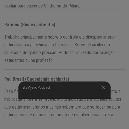
auxiliar para casos de Síndrome do Pânico.
Patiens (Rumex patientia)
Trabalha principalmente sobre o controle e a disciplina interior,
estimulando a paciência e a tolerância. Serve de auxílio em
situações de grande pressão. Pode ser utilizado por crianças,
estudantes ou na profissão.
Pau Brasil (Caesalpinia echinata)
WeMystic Podcast
WeMystic Podcast
Esse floral do despertar estimula que sua real vocação, talento e
habilidade aflore e se revele. Muito indicado para aqueles adultos
que estão insatisfeitos mas não sabem em que se focar, ou para
estudantes que estão no momento de escolher uma carreira.