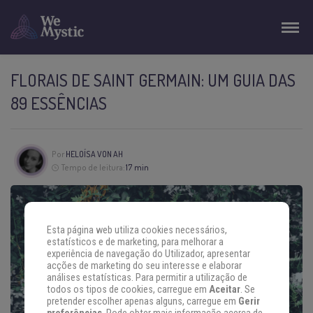
FLORAIS DE SAINT GERMAIN: UM GUIA DAS
89 ESSÊNCIAS
Por
HELOÍSA VON AH
Tempo de leitura:
17 min
Esta página web utiliza cookies necessários,
estatísticos e de marketing, para melhorar a
experiência de navegação do Utilizador, apresentar
acções de marketing do seu interesse e elaborar
análises estatísticas. Para permitir a utilização de
todos os tipos de cookies, carregue em
Aceitar
. Se
pretender escolher apenas alguns, carregue em
Gerir