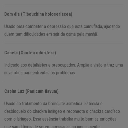
Bom dia (Tibouchina holoseriacea)
Usado para combater a depressão que está camuflada, ajudando
quem tem dificuldades em sair da cama pela manhã.
Canela (Ocotea odorifera)
Indicado aos detalhistas e preocupados. Amplia a visão e traz uma
nova ótica para enfrentas os problemas.
Capim Luz (Panicum flavum)
Usado no tratamento da bronquite asmática. Estimula o
desbloqueio do chackra laríngeo e reconecta o chackra cardíaco
com o laríngeo. Essa essência trabalha muito bem as emoções
que são difíceis de serem acessadas no inconsciente.