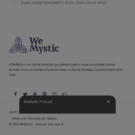
A WeMystic é um site de conteúdos que poderão ajudar a nossa comunidade a tomar
decisões mais conscientes e fundamentadas na área da Astrologia, Espiritualidade e Bem-
Estar.
WeMystic Podcast
WeMystic Podcast
Quem somos
Política de Privacidade
Condições gerais de utilização
Política de Utilização de Cookies
© 2025 WeMystic - Feito por nós, com ♥