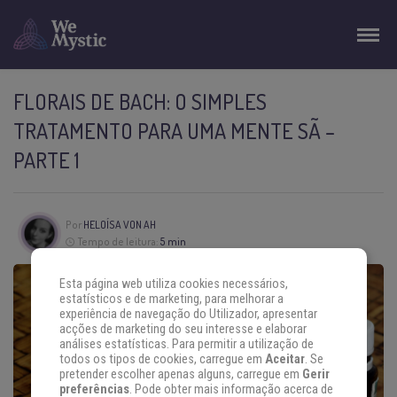
FLORAIS DE BACH: O SIMPLES
TRATAMENTO PARA UMA MENTE SÃ –
PARTE 1
Por
HELOÍSA VON AH
Tempo de leitura:
5 min
Esta página web utiliza cookies necessários,
estatísticos e de marketing, para melhorar a
experiência de navegação do Utilizador, apresentar
acções de marketing do seu interesse e elaborar
análises estatísticas. Para permitir a utilização de
todos os tipos de cookies, carregue em
Aceitar
. Se
pretender escolher apenas alguns, carregue em
Gerir
preferências
. Pode obter mais informação acerca de