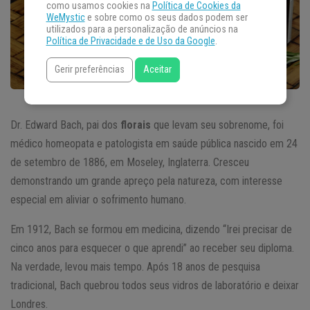
como usamos cookies na
Política de Cookies da
WeMystic
e sobre como os seus dados podem ser
utilizados para a personalização de anúncios na
Política de Privacidade e de Uso da Google
.
Gerir preferências
Aceitar
Dr. Edward Bach, pai dos
florais
que levam seu sobrenome, foi
médico homeopata e patologista em saúde pública nascido em 24
de setembro de 1886, em Moseley, Inglaterra. Cresceu
demonstrando um grande apreço pela natureza, com interesse
especial em aliviar o sofrimento humano.
Em 1912, Bach se formou em medicina, dizendo “Irei precisar de
cinco anos para esquecer o que aprendi” ao receber seu diploma.
Na verdade, levou mais tempo. Após 18 anos de pesquisa
tradicional, Bach quebrou todos seus vidros de laboratório e deixar
Londres.