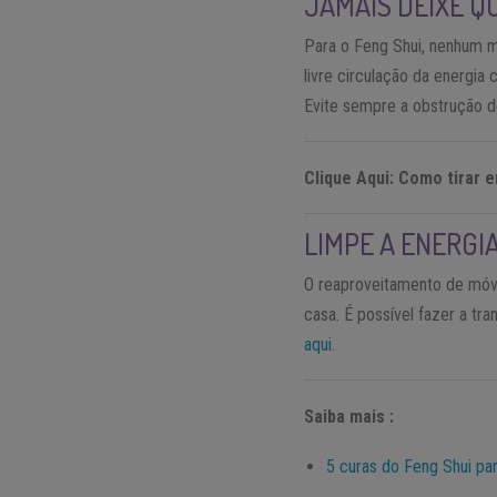
JAMAIS DEIXE Q
Para o Feng Shui, nenhum m
livre circulação da energia 
Evite sempre a obstrução d
Clique Aqui: Como tirar 
LIMPE A ENERGI
O reaproveitamento de móve
casa. É possível fazer a t
aqui
.
Saiba mais :
5 curas do Feng Shui pa