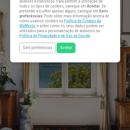
análises estatísticas. Para permitir a utilização de
todos os tipos de cookies, carregue em
Aceitar
. Se
pretender escolher apenas alguns, carregue em
Gerir
preferências
. Pode obter mais informação acerca de
como usamos cookies na
Política de Cookies da
WeMystic
e sobre como os seus dados podem ser
utilizados para a personalização de anúncios na
Política de Privacidade e de Uso da Google
.
Gerir preferências
Aceitar