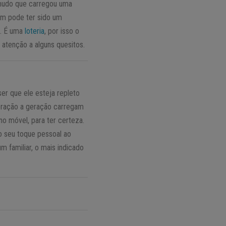
 mudo que carregou uma
ém pode ter sido um
a. É uma
loteria
, por isso o
 atenção a alguns quesitos.
er que ele esteja repleto
geração a geração carregam
o móvel, para ter certeza.
o seu toque pessoal ao
m familiar, o mais indicado