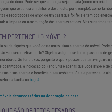
energia do dono. Pode ser que a energia seja pesada (como um criado
alguém que escondia um dinheiro desonesto, por exemplo), como tamb
rtas e recordações de amor de um casal que foi feliz e tem boa energi
antir a limpeza ou transmutação das energias antigas. Mas sugerimos ter
UEM PERTENCEU O MÓVEL?
ia ou de alguém que você gosta muito, sinta a energia do móvel. Pode s
não vai querer retirar, certo? Objetos antigos que foram passados de 
 moradores. Se for o caso, pergunte o que a pessoa costumava guardar n
e positividade, a indicação do Feng Shui é apenas que você limpe e dê 
ossua a sua energia e beneficie o seu ambiente. Se ele pertenceu a algu
setor da família no
baguá
.
 móveis desnecessários na decoração da casa
S QUE SÃO OBJETOS PESADOS