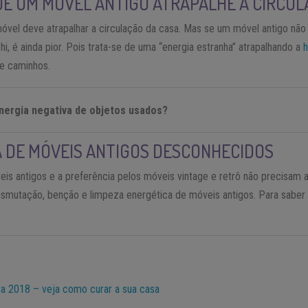
UE UM MÓVEL ANTIGO ATRAPALHE A CIRCU
óvel deve atrapalhar a circulação da casa. Mas se um móvel antigo não
chi, é ainda pior. Pois trata-se de uma “energia estranha” atrapalhando a
e caminhos.
energia negativa de objetos usados?
A DE MÓVEIS ANTIGOS DESCONHECIDOS
is antigos e a preferência pelos móveis vintage e retrô não precisam a
ransmutação, benção e limpeza energética de móveis antigos. Para saber
ra 2018 – veja como curar a sua casa