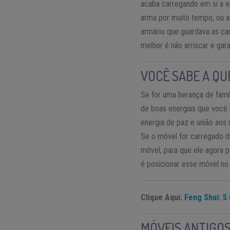
acaba carregando em si a 
arma por muito tempo, ou 
armário que guardava as ca
melhor é não arriscar e gar
VOCÊ SABE A Q
Se for uma herança de famíl
de boas energias que você 
energia de paz e união aos
Se o móvel for carregado d
móvel, para que ele agora p
é posicionar esse móvel no 
Clique Aqui:
Feng Shui: 5
MÓVEIS ANTIGO