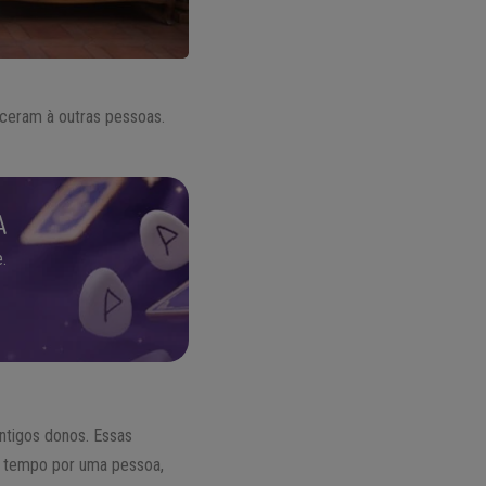
nceram à outras pessoas.
A
.
ntigos donos. Essas
to tempo por uma pessoa,