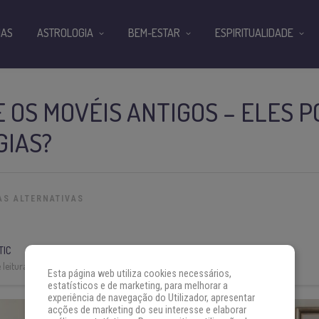
IAS
ASTROLOGIA
BEM-ESTAR
ESPIRITUALIDADE
E OS MOVÉIS ANTIGOS – ELES 
GIAS?
AS ALTERNATIVAS
TIC
leitura:
4 min
Esta página web utiliza cookies necessários,
estatísticos e de marketing, para melhorar a
experiência de navegação do Utilizador, apresentar
acções de marketing do seu interesse e elaborar