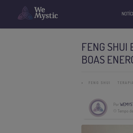
NOTÍC
FENG SHUI 
BOAS ENER
»
FENG SHUI
TERAPI
Por
WEMYS
Tempo de 