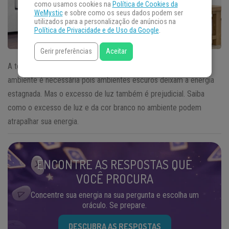
como usamos cookies na
Política de Cookies da
WeMystic
e sobre como os seus dados podem ser
utilizados para a personalização de anúncios na
Política de Privacidade e de Uso da Google
.
Gerir preferências
Aceitar
A técnica chinesa
Feng Shui
ensina que a presença de luz no
ambiente é necessária pois ambientes escuros deixam a energia
estagnada. Mas o excesso de luz também é prejudicial. Saiba
como o excesso de luz e da cor branco no ambiente podem
atrapalhar sua energia.
ENCONTRE AS RESPOSTAS QUE
VOCÊ PROCURA
Concentre sua energia na sua pergunta e escolha um
oráculo. Se prepare.
DESCUBRA AS RESPOSTAS