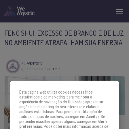
FENG SHUI: EXCESSO DE BRANCO E DE LUZ
NO AMBIENTE ATRAPALHAM SUA ENERGIA
Por
WEMYSTIC
Tempo de leitura:
3 min
Esta página web utiliza cookies necessários,
estatísticos e de marketing, para melhorar a
experiência de navegação do Utilizador, apresentar
acções de marketing do seu interesse e elaborar
análises estatísticas. Para permitir a utilização de
todos os tipos de cookies, carregue em
Aceitar
. Se
pretender escolher apenas alguns, carregue em
Gerir
preferências
. Pode obter mais informação acerca de