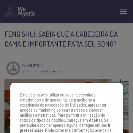
FENG SHUI: SABIA QUE A CABECEIRA DA
CAMA É IMPORTANTE PARA SEU SONO?
Por
WEMYSTIC
Tempo de leitura:
4 min
Esta página web utiliza cookies necessários,
estatísticos e de marketing, para melhorar a
experiência de navegação do Utilizador, apresentar
acções de marketing do seu interesse e elaborar
análises estatísticas. Para permitir a utilização de
todos os tipos de cookies, carregue em
Aceitar
. Se
pretender escolher apenas alguns, carregue em
Gerir
preferências
. Pode obter mais informação acerca de