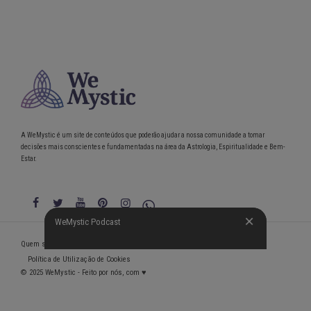
A WeMystic é um site de conteúdos que poderão ajudar a nossa comunidade a tomar
decisões mais conscientes e fundamentadas na área da Astrologia, Espiritualidade e Bem-
Estar.
WeMystic Podcast
WeMystic Podcast
Quem somos
Política de Privacidade
Condições gerais de utilização
Política de Utilização de Cookies
© 2025 WeMystic - Feito por nós, com ♥