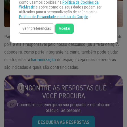
como usamos cookies na
Política de Cookies da
WeMystic
e sobre como os seus dados podem ser
utilizados para a personalização de anúncios na
Política de Privacidade e de Uso da Google
.
Gerir preferências
Aceitar
Para o
Feng Shui
, a cama é um item muito importante no ambiente
pois é ela a responsável pelo nosso descanso (ou a falta dele). A
cabeceira, como parte integrante na cama, também pode ajudar
ou atrapalhar a
harmonização
do espaço, veja quais cabeceiras
são indicadas e quais são contraindicadas.
ENCONTRE AS RESPOSTAS QUE
VOCÊ PROCURA
Concentre sua energia na sua pergunta e escolha um
oráculo. Se prepare.
DESCUBRA AS RESPOSTAS