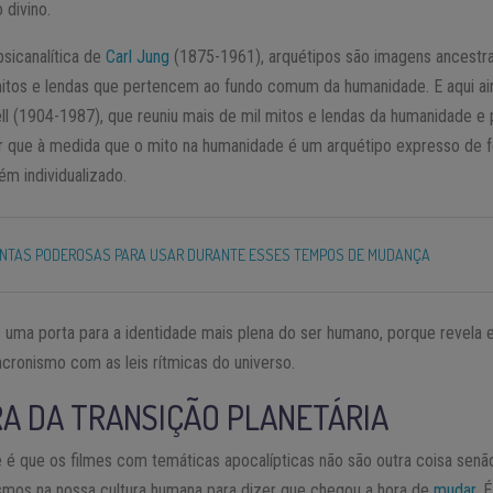
divino.
sicanalítica de
Carl Jung
(1875-1961), arquétipos são imagens ancestra
tos e lendas que pertencem ao fundo comum da humanidade. E aqui ain
l (1904-1987), que reuniu mais de mil mitos e lendas da humanidade e 
er que à medida que o mito na humanidade é um arquétipo expresso de f
m individualizado.
ENTAS PODEROSAS PARA USAR DURANTE ESSES TEMPOS DE MUDANÇA
s uma porta para a identidade mais plena do ser humano, porque revela
cronismo com as leis rítmicas do universo.
A DA TRANSIÇÃO PLANETÁRIA
te é que os filmes com temáticas apocalípticas não são outra coisa se
osmos na nossa cultura humana para dizer que chegou a hora de
mudar
. 