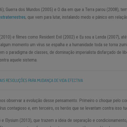
); Guerra dos Mundos (2005) e O dia em que a Terra parou (2008), te
extraterrestres
, que vem para lutar, instalando medo e pânico em relaçã
2010) e filmes como Resident Evil (2002) e Eu sou a Lenda (2007), até
algum momento um vírus se espalha e a humanidade toda se torna zumb
m o paradigma de classes, de dominação imperialista disfarçado de li
ontra aquele sistema.
AIS RESOLUÇÕES PARA MUDANÇA DE VIDA EFECTIVA
os observar a evolução desse pensamento. Primeiro o choque pelo cont
us contagioso e, em terceiro, os heróis que se levantam contra isso tu
) e Elysium (2013), que trazem a ideia de separação e condicionament