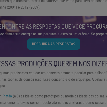
s filmes que mostram forças da natureza que estão para além do nosso
anhã (2004) e 2012 (2009).
ENCONTRE AS RESPOSTAS QUE VOCÊ PROCUR
Concentre sua energia na sua pergunta e escolha um oráculo. Se prepare
DESCUBRA AS RESPOSTAS
ESSAS PRODUÇÕES QUEREM NOS DIZE
untas precisamos estudar um conceito bastante peculiar para a filosofia
 nas teorias da conspiração. Esse conceito é o de arquétipo. A palavra
inal.
em
Platão
(a.C) as ideias como protótipos ou modelos ideais das coisas.
 entendimento divino como modelo eterno das criaturas e como causa da