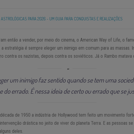
 ASTROLÓGICAS PARA 2026 - UM GUIA PARA CONQUISTAS E REALIZAÇÕES
m então a vender, por meio do cinema, o American Way of Life, o famos
 a estratégia é sempre eleger um inimigo em comum para as massas. I
eiro contra os nazistas, depois contra os soviéticos. Já o Rambo matava 
leger um inimigo faz sentido quando se tem uma socie
 do errado. É nessa ideia de certo ou errado que se ju
década de 1950 a indústria de Hollywood tem feito um movimento fort
ntervenção drástica no jeito de viver do planeta Terra. E as pessoas 
alguns deles.