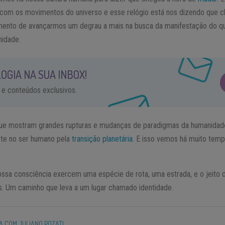
o com os movimentos do universo e esse relógio está nos dizendo que c
omento de avançarmos um degrau a mais na busca da manifestação do q
nidade.
OGIA NA SUA INBOX!
 e conteúdos exclusivos.
ue mostram grandes rupturas e mudanças de paradigmas da humanidade,
ste no ser humano pela
transição planetária
. E isso vemos há muito tem
ssa consciência exercem uma espécie de rota, uma estrada, e o jeito de
. Um caminho que leva a um lugar chamado identidade.
A COM JULIANO POZATI