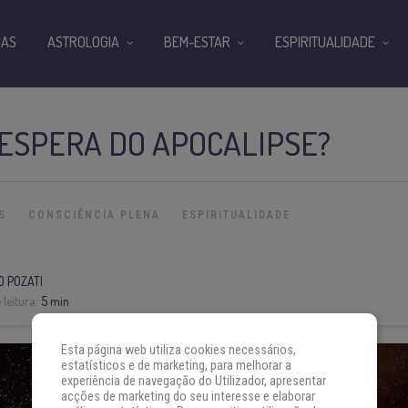
IAS
ASTROLOGIA
BEM-ESTAR
ESPIRITUALIDADE
ESPERA DO APOCALIPSE?
S
CONSCIÊNCIA PLENA
ESPIRITUALIDADE
O POZATI
leitura:
5 min
Esta página web utiliza cookies necessários,
estatísticos e de marketing, para melhorar a
experiência de navegação do Utilizador, apresentar
acções de marketing do seu interesse e elaborar