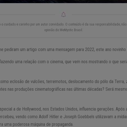
do o cuidado e carinho por um autor convidado. O conteúdo é da sua responsabilidade, não 
opinião do WeMystic Brasil.
me pediram um artigo com uma mensagem para 2022, este ano novinho 
 fazendo uma relação com o cinema, que vem nos mostrando o que se
omo eclosão de vulcões, terremotos, deslocamento do pólo da Terra, z
ntes nas produções cinematográficas nas últimas décadas? Será mesmo
special a de Hollywood, nos Estados Unidos, influencia gerações. Após
rcebeu, vendo como Adolf Hitler e Joseph Goebbels utilizavam a mídia
era uma poderosa máquina de propaganda.