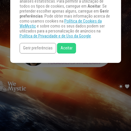
análises estatísticas. Para permitir a utilização de
todos os tipos de cookies, carregue em
Aceitar
. Se
pretender escolher apenas alguns, carregue em
Gerir
preferências
. Pode obter mais informação acerca de
como usamos cookies na
Política de Cookies da
WeMystic
e sobre como os seus dados podem ser
utilizados para a personalização de anúncios na
Política de Privacidade e de Uso da Google
.
Gerir preferências
Aceitar