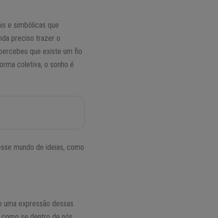
is e simbólicas que
da preciso trazer o
percebeu que existe um fio
orma coletiva, o sonho é
 esse mundo de ideias, como
não uma expressão dessas
É como se dentro de nós