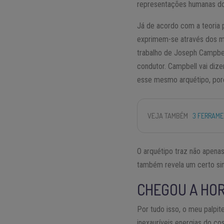
representações humanas do 
Já de acordo com a teoria p
exprimem-se através dos mi
trabalho de Joseph Campbel
condutor. Campbell vai diz
esse mesmo arquétipo, poré
VEJA TAMBÉM
3 FERRAM
O arquétipo traz não apena
também revela um certo sin
CHEGOU A HOR
Por tudo isso, o meu palpi
inexauríveis energias do c