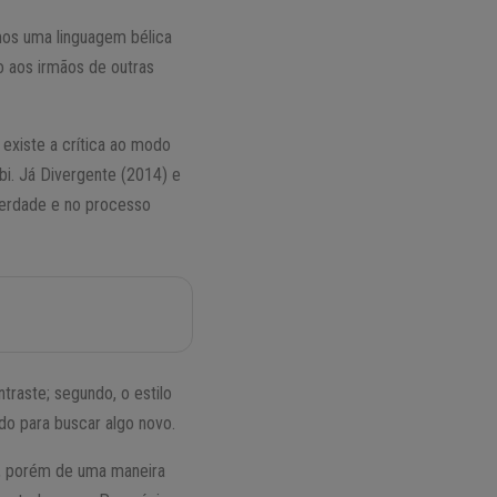
mos uma linguagem bélica
o aos irmãos de outras
 existe a crítica ao modo
i. Já Divergente (2014) e
berdade e no processo
raste; segundo, o estilo
do para buscar algo novo.
o, porém de uma maneira