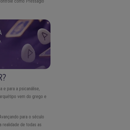
 controle como Presságio
A
.
R?
 e para a psicanálise,
 arquétipo vem do grego e
 Avançando para o século
 realidade de todas as