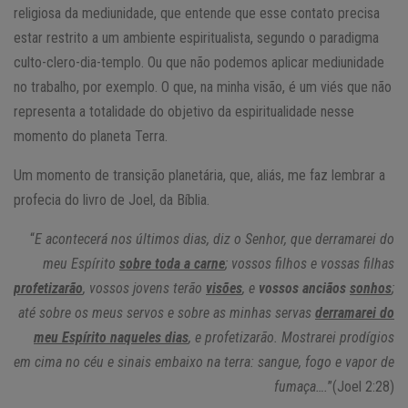
religiosa da mediunidade, que entende que esse contato precisa
estar restrito a um ambiente espiritualista, segundo o paradigma
culto-clero-dia-templo. Ou que não podemos aplicar mediunidade
no trabalho, por exemplo. O que, na minha visão, é um viés que não
representa a totalidade do objetivo da espiritualidade nesse
momento do planeta Terra.
Um momento de transição planetária, que, aliás, me faz lembrar a
profecia do livro de Joel, da Bíblia.
“
E acontecerá nos últimos dias, diz o Senhor, que derramarei do
meu Espírito
sobre toda a carne
; vossos filhos e vossas filhas
profetizarão
, vossos jovens terão
visões
, e
vossos anciãos
sonhos
;
até sobre os meus servos e sobre as minhas servas
derramarei do
meu Espírito naqueles dias
, e profetizarão. Mostrarei prodígios
em cima no céu e sinais embaixo na terra: sangue, fogo e vapor de
fumaça….
”(Joel 2:28)