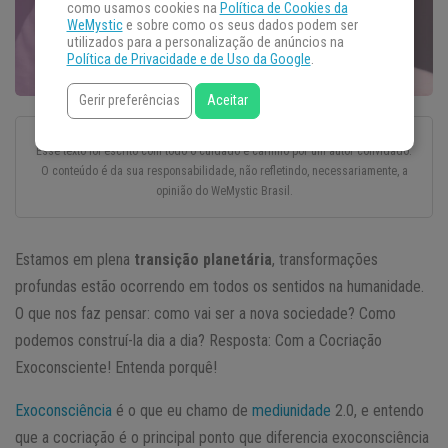
como usamos cookies na
Política de Cookies da
WeMystic
e sobre como os seus dados podem ser
utilizados para a personalização de anúncios na
Política de Privacidade e de Uso da Google
.
Gerir preferências
Aceitar
Esse texto foi escrito com todo o cuidado e carinho por um autor convidado.
O conteúdo é da sua responsabilidade, não refletindo, necessariamente, a
opinião do WeMystic Brasil.
Estamos em plena
transição planetária
, transformações
profundas estão ocorrendo em todos os sentidos na humanidade.
O que nos faz pensar: como vai ser a nova sociedade? Como
podemos construí-la dia a dia? Resposta: Com a Cocriação
Exoconsciente! Entenda porquê!
Exoconsciência
é o que eu chamo de
mediunidade
2.0, e entendo
que a cocriação é o principal ponto que diferencia exoconsciência