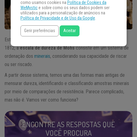
como usamos cookies na
Política de Cookies da
WeMystic
e sobre como os seus dados podem ser
utilizados para a personalização de anúncios na
Política de Privacidade e de Uso da Google
.
Gerir preferências
Aceitar
Estabelecida pelo mineralogista alemão Friedrich Vilar Mohs em
1812, a
escala de dureza de Mohs
consiste em um sistema de
ordenação dos
minerais
, considerando sua capacidade de riscar
ou ser riscado.
A partir desse sistema, temos uma das formas mais antigas de
mensurar dureza, identificando e classificando amostras minerais
por meio de comparações de resistência. Parece complicado,
mas não é. Vamos ver como funciona?
ENCONTRE AS RESPOSTAS QUE
VOCÊ PROCURA