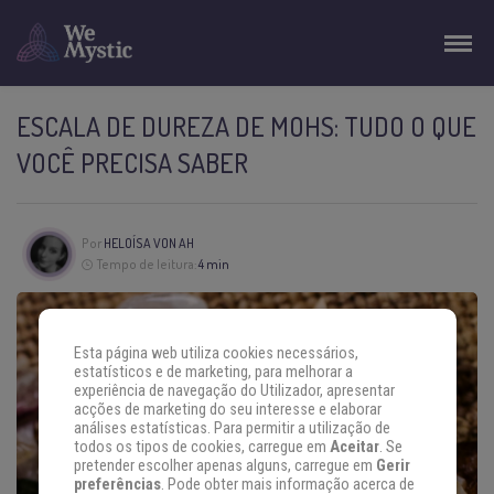
ESCALA DE DUREZA DE MOHS: TUDO O QUE
VOCÊ PRECISA SABER
Por
HELOÍSA VON AH
Tempo de leitura:
4 min
Esta página web utiliza cookies necessários,
estatísticos e de marketing, para melhorar a
experiência de navegação do Utilizador, apresentar
acções de marketing do seu interesse e elaborar
análises estatísticas. Para permitir a utilização de
todos os tipos de cookies, carregue em
Aceitar
. Se
pretender escolher apenas alguns, carregue em
Gerir
preferências
. Pode obter mais informação acerca de