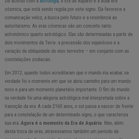
De acordo com a
astrologia
, a Era de Aquário é a atual era
cósmica, que está sendo regida por este signo. Ela favorece a
comunicação veloz, a busca pelo futuro e a resistência ao
autoritarismo. As eras cósmicas são um conceito tanto
astronômico quanto astrológico. Elas são determinadas a partir de
dois movimentos da Terra- a precessão dos equinócios e a
variação da obliquidade do eixo terrestre – em conjunto com as
constelações zodiacais.
Em 2012, quando todos acreditaram que o mundo iria acabar, na
verdade foi o momento em que se abriu caminho para um mundo
novo e para um momento planetário importante. O fim do mundo
na verdade foi uma alegoria astrológica mal interpretada sobre a
transição da era. A cada 2160 anos, o sol passa a nascer de frente
para a constelação de um determinado signo, o que caracteriza
sua era.
Agora é o momento da Era de Aquário
. Mas, além
desta troca de eras, atravessamos também um período de