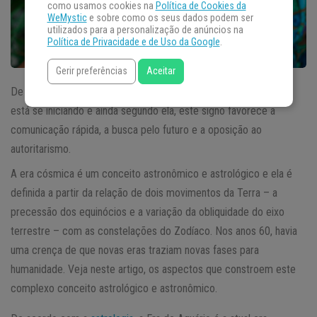
como usamos cookies na
Política de Cookies da
WeMystic
e sobre como os seus dados podem ser
utilizados para a personalização de anúncios na
Política de Privacidade e de Uso da Google
.
Gerir preferências
Aceitar
De acordo a astrologia, a
Era de Aquário
é a era cósmica que
está se iniciando e ainda segundo ela, este signo favorece a
comunicação rápida, a busca pelo futuro e a oposição ao
autoritarismo.
A era cósmica é um conceito astronômico e astrológico e ela é
definida a partir da relação de dois movimentos da Terra – a
precessão dos equinócios e a variação da obliquidade do eixo
terrestre – com as constelações do Zodíaco. Nos anos 60, havia
uma crença de que novas eras traziam novas fases para
humanidade. Veja neste artigo, os aspectos que constroem este
complexo conceito astrológico e astronômico.