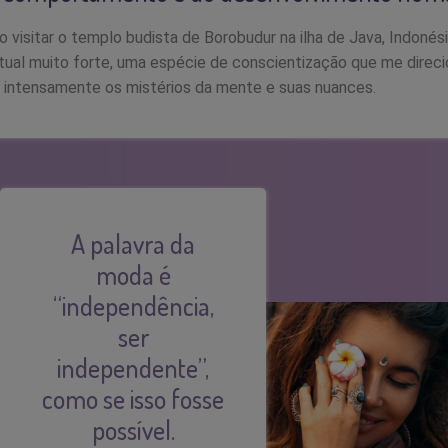
o visitar o templo budista de Borobudur na ilha de Java, Indonés
tual muito forte, uma espécie de conscientização que me direci
s intensamente os mistérios da mente e suas nuances.
A palavra da
moda é
“independência,
ser
independente”,
como se isso fosse
possível.