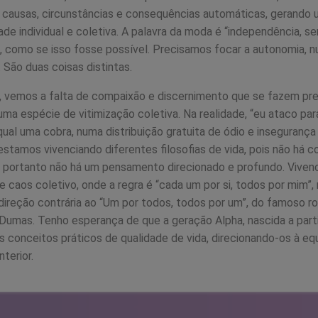
causas, circunstâncias e consequências automáticas, gerando 
ade individual e coletiva. A palavra da moda é “independência, se
 como se isso fosse possível. Precisamos focar a autonomia, n
 São duas coisas distintas.
, vemos a falta de compaixão e discernimento que se fazem p
numa espécie de vitimização coletiva. Na realidade, “eu ataco pa
 qual uma cobra, numa distribuição gratuita de ódio e inseguranç
stamos vivenciando diferentes filosofias de vida, pois não há c
 portanto não há um pensamento direcionado e profundo. Vivenc
 caos coletivo, onde a regra é “cada um por si, todos por mim”,
 direção contrária ao “Um por todos, todos por um”, do famoso 
Dumas. Tenho esperança de que a geração Alpha, nascida a parti
 conceitos práticos de qualidade de vida, direcionando-os à e
nterior.