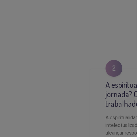
2
A espiritu
jornada? O
trabalhado
A espiritualid
intelectualiza
alcançar resp