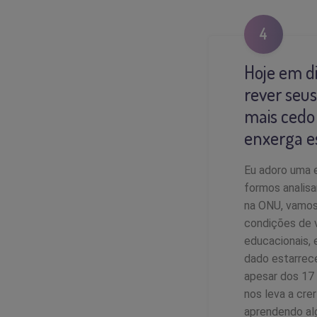
4
Hoje em d
rever seus
mais cedo
enxerga e
Eu adoro uma 
formos analisa
na ONU, vamos
condições de v
educacionais,
dado estarrece
apesar dos 17
nos leva a cr
aprendendo alg