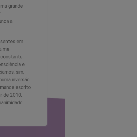
uma grande
r
unca a
resentes em
ra me
a constante.
onsciência e
iamos, sim,
 numa inversão
romance escrito
r de 2010,
quanimidade