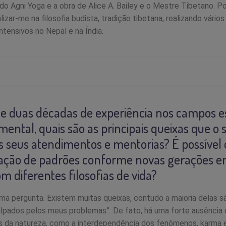
o Agni Yoga e a obra de Alice A. Bailey e o Mestre Tibetano. P
lizar-me na filosofia budista, tradição tibetana, realizando vário
ntensivos no Nepal e na Índia.
e duas décadas de experiência nos campos esp
ntal, quais são as principais queixas que o
s seus atendimentos e mentorias? É possível
ação de padrões conforme novas gerações 
m diferentes filosofias de vida?
ma pergunta. Existem muitas queixas, contudo a maioria delas 
ulpados pelos meus problemas”. De fato, há uma forte ausência
as da natureza, como a interdependência dos fenômenos, karma 