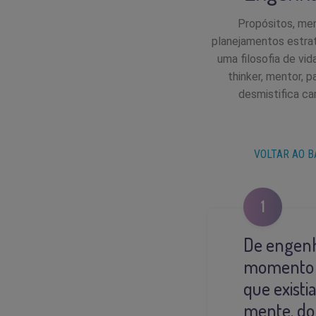
Propósitos, me
planejamentos estra
uma filosofia de vi
thinker, mentor, 
desmistifica c
VOLTAR AO B
1
De engenh
momento d
que existi
mente, d