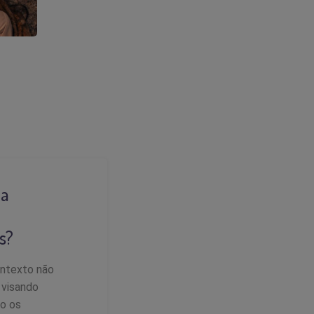
ua
s?
ontexto não
 visando
mo os