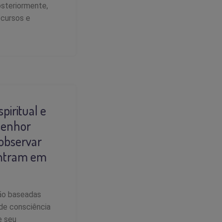
osteriormente,
s cursos e
iritual e
 senhor
 observar
entram em
são baseadas
 de consciência
e seu