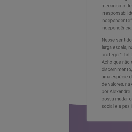
mecanismo de 
irresponsabilid
independente”,
independência.
Nesse sentido
larga escala, 
proteger”, tal
Acho que não e
discernimento,
uma espécie de
de valores, na
por Alexandre 
possa mudar os
social e a paz i