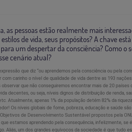
ia, as pessoas estão realmente mais interess
 estilos de vida, seus propósitos? A chave está
 para um despertar da consciência? Como o 
sse cenário atual?
expressão que diz “ou aprendemos pela consciência ou pela con
r com carinho o nível de qualidade de vida dentre as 193 nações
 observar que não conseguiremos encontrar mais de 20 países
ida decentes, ou seja, níveis dignos de distribuição de renda, s
 etc. Atualmente, apenas 1% da população detém 82% da riqueza
dor! Os níveis globais de fome, pobreza, educação e saúde são
 Objetivos de Desenvolvimento Sustentável propostos pela ONU
er que estamos aprendendo pela consequência, infelizmente, se
o. Aliás, um dos grandes equívocos da sociedade é que tudo es