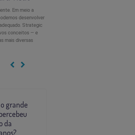
ente. Em meio a
 podemos desenvolver
 adequado. Strategic
ovos conceitos — e
s mais diversas
 o grande
 percebeu
o da
anos?