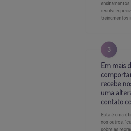
ensinamentos d
resolvi especia
treinamentos i
3
Em mais d
comportame
recebe no
uma alter
contato co
Esta é uma óti
nos outros, “c
sobre as regr