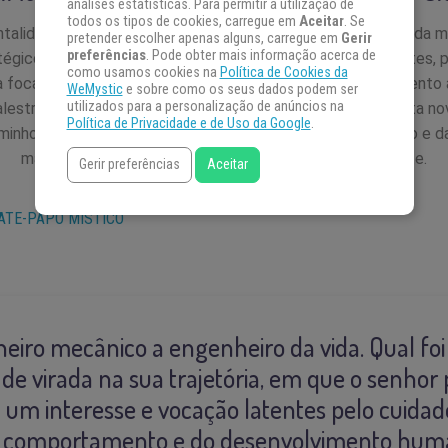
análises estatísticas. Para permitir a utilização de
todos os tipos de cookies, carregue em
Aceitar
. Se
ntalidade de crescimento, controle e expansão consciente da m
pretender escolher apenas alguns, carregue em
Gerir
preferências
. Pode obter mais informação acerca de
tégicos de vida, autoavaliações e aprimoramentos constantes,
como usamos cookies na
Política de Cookies da
da focada em fazer as coisas certas, do jeito certo, no momento
WeMystic
e sobre como os seus dados podem ser
utilizados para a personalização de anúncios na
palestrante, astrólogo e escritor, Wilsom Moura nos apresenta n
Política de Privacidade e de Uso da Google
.
aminhos delusórios — a respeito do desenvolvimento humano e da
manifestações de inteligência e de pacificação da mente.
Gerir preferências
Aceitar
ATE-PAPO MÍSTICO
eiro mecânico a engenheiro da vida. Qual foi
e virada na sua trajetória, em que o senhor
a um interesse e vocação latentes pelo cuidad
o comportamento e do desenvolvimento hum