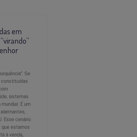
adas em
 “virando”
senhor
sequência”. Se
 constituídas
 com
aúde, sistemas
 mundial. É um
 alarmantes,
. Esse cenário
 é que estamos
tá à venda,