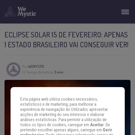
ECLIPSE SOLAR 15 DE FEVEREIRO: APENAS
1 ESTADO BRASILEIRO VAI CONSEGUIR VER!
Por
WEMYSTIC
Tempo de leitura:
3 min
Esta página web utiliza cookies necessários,
estatísticos e de marketing, para melhorar a
experiência de navegação do Utilizador, apresentar
acções de marketing do seu interesse e elaborar
análises estatísticas. Para permitir a utilização de
todos os tipos de cookies, carregue em
Aceitar
. Se
pretender escolher apenas alguns, carregue em
Gerir