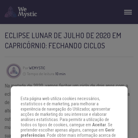
ECLIPSE LUNAR DE JULHO DE 2020 EM
CAPRICÓRNIO: FECHANDO CICLOS
Por
WEMYSTIC
Tempo de leitura:
10 min
Na metade de 2020, vamos fechar um ciclo de dois anos com o
eclipse lunar de julho de 2020 em
Capricórnio
. Uma forte energia
Esta página web utiliza cookies necessários,
de mudança começou em 13 de julho de 2018, trazendo
estatísticos e de marketing, para melhorar a
experiência de navegação do Utilizador, apresentar
alterações radicais para alguns e resultados mais brandos para
acções de marketing do seu interesse e elaborar
outros, porém sempre presentes. Para identificar melhor essas
análises estatísticas. Para permitir a utilização de
todos os tipos de cookies, carregue em
Aceitar
. Se
mudanças, conheça a influência desse eclipse lunar de julho em
pretender escolher apenas alguns, carregue em
Gerir
sua própria história pessoal. Vamos falar um pouco sobre as
preferências
. Pode obter mais informação acerca de