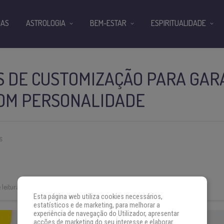
IAS
ASTROLOGIA
BEM-ESTAR
ESPIRITUALIDADE
IAS DE CUSTOMIZAÇÃO PARA GA
OM PERSONALIDADE
S
leitura:
3 min
Esta página web utiliza cookies necessários,
estatísticos e de marketing, para melhorar a
experiência de navegação do Utilizador, apresentar
acções de marketing do seu interesse e elaborar