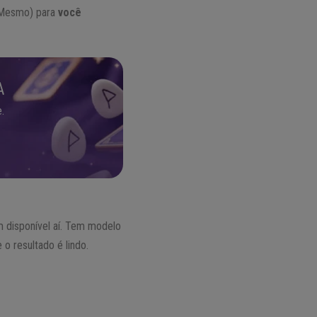
ê Mesmo) para
você
A
.
m disponível aí. Tem modelo
o resultado é lindo.