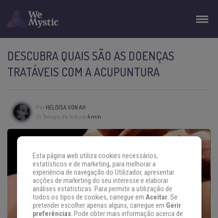
DESCUBRA QUAIS SÃO AS DOENÇAS
TRATÁVEIS COM A ACUPUNTURA
Por
HELOÍSA VON AH
Tempo de leitura:
4 min
Esta página web utiliza cookies necessários,
estatísticos e de marketing, para melhorar a
experiência de navegação do Utilizador, apresentar
acções de marketing do seu interesse e elaborar
análises estatísticas. Para permitir a utilização de
todos os tipos de cookies, carregue em
Aceitar
. Se
pretender escolher apenas alguns, carregue em
Gerir
preferências
. Pode obter mais informação acerca de