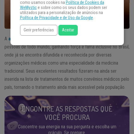
como usamos cookies na
Política de Cookies da
WeMystic
e sobre como os seus dados podem ser
utilizados para a personalização de anúncios na
Política de Privacidade e de Uso da Google
.
Gerir preferências
Aceitar
A
acupuntura
tem se tornado cada vez mais popular entre
pessoas de todo mundo, ganhando força e fama inclusive no Brasil,
onde já se encontra difundida e reconhecida por diversas
organizações médicas como uma especialidade da medicina
tradicional. Seus excelentes resultados fizeram-na ainda ser
inserida na lista de tratamentos de muitos convênios médicos pelo
país, tornando o tratamento ainda mais acessível pela população.
ENCONTRE AS RESPOSTAS QUE
VOCÊ PROCURA
Concentre sua energia na sua pergunta e escolha um
oráculo. Se prepare.