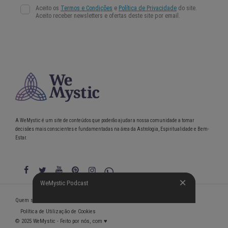
A WeMystic é um site de conteúdos que poderão ajudar a nossa comunidade a tomar
decisões mais conscientes e fundamentadas na área da Astrologia, Espiritualidade e Bem-
Estar.
WeMystic Podcast
WeMystic Podcast
Quem somos
Política de Privacidade
Condições gerais de utilização
Política de Utilização de Cookies
© 2025 WeMystic - Feito por nós, com ♥