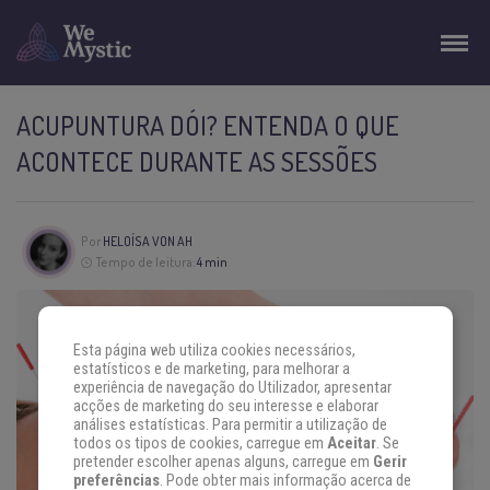
ACUPUNTURA DÓI? ENTENDA O QUE
ACONTECE DURANTE AS SESSÕES
Por
HELOÍSA VON AH
Tempo de leitura:
4 min
Esta página web utiliza cookies necessários,
estatísticos e de marketing, para melhorar a
experiência de navegação do Utilizador, apresentar
acções de marketing do seu interesse e elaborar
análises estatísticas. Para permitir a utilização de
todos os tipos de cookies, carregue em
Aceitar
. Se
pretender escolher apenas alguns, carregue em
Gerir
preferências
. Pode obter mais informação acerca de