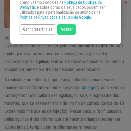
como usamos cookies na
Política de Cookies da
WeMystic
e sobre como os seus dados podem ser
utilizados para a personalização de anúncios na
Política de Privacidade e de Uso da Google
.
Gerir preferências
Aceitar
Se você faz parte do popular grupo daqueles que tem medo de
agulhas, certamente já se perguntou se
acupuntura dói
. De fato,
muita gente se preocupa com a sensação e a possível dor
provocada pelas agulhas. Outros até mesmo desistem de tentar a
acupuntura tamanho o trauma causado pelas picadas.
A realidade, no entanto, é que a acupuntura funciona de uma
maneira bem diferente de uma injeção ou
tatuagem
, por exemplo.
Começamos pelo calibre das agulhas, ou seja, a espessura das
mesmas, que se assemelham a de um fio de cabelo (cerca de 10
vezes mais fina que as de injeção). Nesse caso, a “dor” causada
pelas agulhas é tão mínima que até mesmo crianças podem ser
submetidas à terapia sem problemas nem traumas.