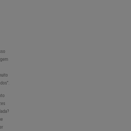
sso
gagem
muito
dos”.
nto
zes
dada?
ue
er