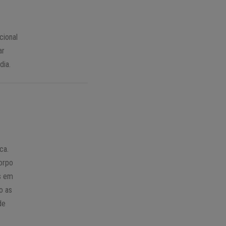
cional
ar
dia.
ca.
orpo
es em
o as
de