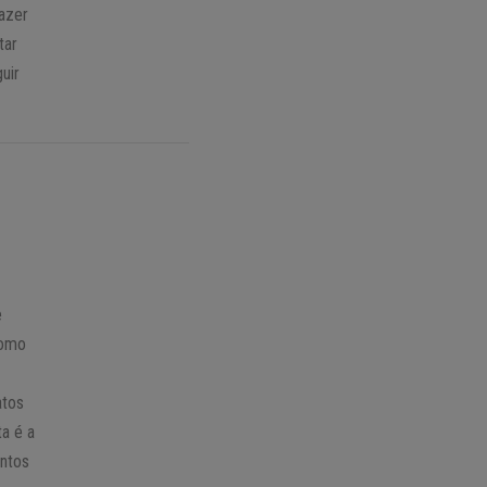
razer
tar
uir
e
como
atos
a é a
entos