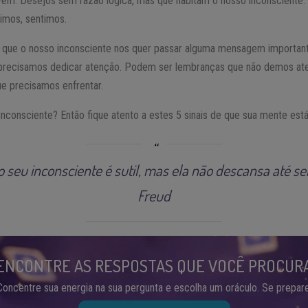
m. Desejos sem razão lógica, mas que habitam o nosso inconsciente. N
imos, sentimos.
 que o nosso inconsciente nos quer passar alguma mensagem important
 precisamos dedicar atenção. Podem ser lembranças que não demos at
ue precisamos enfrentar.
 inconsciente? Então fique atento a estes 5 sinais de que sua mente es
o seu inconsciente é sutil, mas ela não descansa até se
Freud
ENCONTRE AS RESPOSTAS QUE VOCÊ PROCUR
Concentre sua energia na sua pergunta e escolha um oráculo. Se prepare