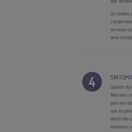
que tentamo
Os sonhos 
comportame
ou nosso co
uma correla
SINTOMA
Quando dore
Mas nem se
para nos da
que as pes
dores não 
estarmos c