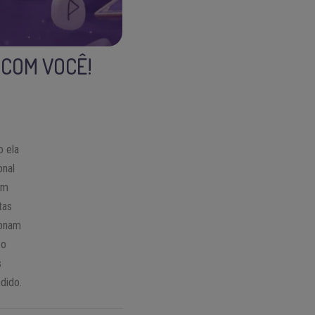
 COM VOCÊ!
o ela
onal
um
tas
ionam
so
s
dido.