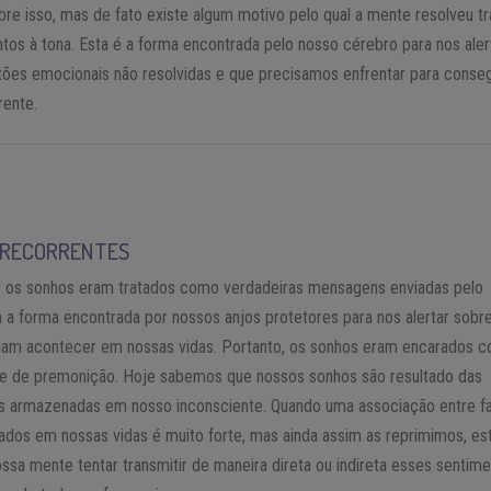
bre isso, mas de fato existe algum motivo pelo qual a mente resolveu t
tos à tona. Esta é a forma encontrada pelo nosso cérebro para nos aler
ões emocionais não resolvidas e que precisamos enfrentar para conseg
rente.
 RECORRENTES
 os sonhos eram tratados como verdadeiras mensagens enviadas pelo
ia a forma encontrada por nossos anjos protetores para nos alertar sobr
iriam acontecer em nossas vidas. Portanto, os sonhos eram encarados 
e de premonição. Hoje sabemos que nossos sonhos são resultado das
s armazenadas em nosso inconsciente. Quando uma associação entre f
dos em nossas vidas é muito forte, mas ainda assim as reprimimos, est
ssa mente tentar transmitir de maneira direta ou indireta esses sentim