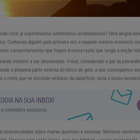
da você já experimentou sentimentos arrebatadores? Uma alegria inexp
ica. Conheceu alguém pela primeira vez e naquele mesmo momento criou 
sses comportamentos que fogem à nossa razão que surgiu a noção teór
rande mistério a ser desvendado. Freud, considerado o pai da psicanáli
onde a pequena parte externa do bloco de gelo, a que conseguimos en
o o resto que se esconde embaixo da superfície, seria o nosso inconsci
OGIA NA SUA INBOX!
 e conteúdos exclusivos.
ias preconcebidas sobre muitas questões e pessoas. Nutrimos sentime