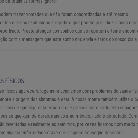
s de todas as formas ignorar.
podem trazer vontades que não foram concretizadas e até mesmo
ntos que nos habituamos a repetir e que podem prejudicar nosso emo
rpo físico. Preste atenção aos sonhos que se repetem e tente encontr
ção com a mensagem que este sonho nos envia e fatos do nosso dia a 
S FÍSICOS
s físicas aparecem, logo as relacionamos com problemas da saúde físi
mpre a origem dos sintomas é esta. A nossa mente também utiliza o c
r sinais de que algo está errado e que precisa ser curado. São situaçõ
soas se queixam de dores, mas ao ir ao médico, nada é detectado. Com
são inventadas e realmente as sentimos, por vezes ficamos com medo 
om alguma enfermidade grave que ninguém consegue descobrir.