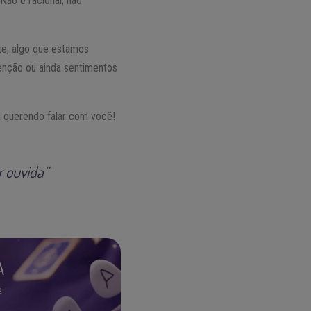
ão é racional, não
e, algo que estamos
enção ou ainda sentimentos
tá querendo falar com você!
r ouvida”
A
.