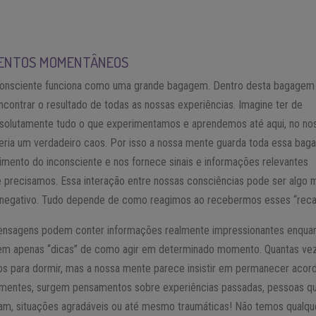
ENTOS MOMENTÂNEOS
consciente funciona como uma grande bagagem. Dentro desta bagagem
ontrar o resultado de todas as nossas experiências. Imagine ter de
bsolutamente tudo o que experimentamos e aprendemos até aqui, no no
Seria um verdadeiro caos. Por isso a nossa mente guarda toda essa ba
mento do inconsciente e nos fornece sinais e informações relevantes
precisamos. Essa interação entre nossas consciências pode ser algo 
u negativo. Tudo depende de como reagimos ao recebermos esses “reca
nsagens podem conter informações realmente impressionantes enqua
zem apenas “dicas” de como agir em determinado momento. Quantas ve
os para dormir, mas a nossa mente parece insistir em permanecer acor
mentes, surgem pensamentos sobre experiências passadas, pessoas q
am, situações agradáveis ou até mesmo traumáticas! Não temos qualqu