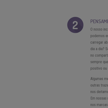
PENSAM
O nosso in
podemos enc
carregar a
dia a dia? 
no comparti
sempre que 
positivo o
Algumas me
outras tra
nos deitam
Em nossas 
nos marcar