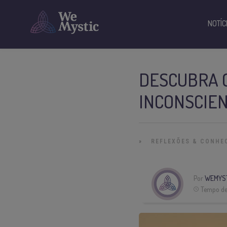
NOTÍC
DESCUBRA O
INCONSCIE
»
REFLEXÕES & CONHE
Por
WEMYS
Tempo de 