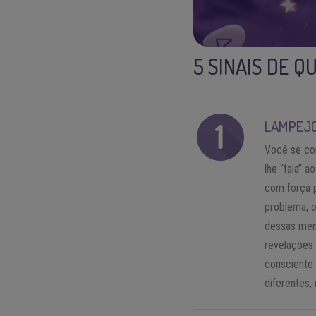
5 SINAIS DE 
LAMPEJO
Você se con
lhe “fala” 
com força p
problema, o
dessas men
revelações
consciente
diferentes,