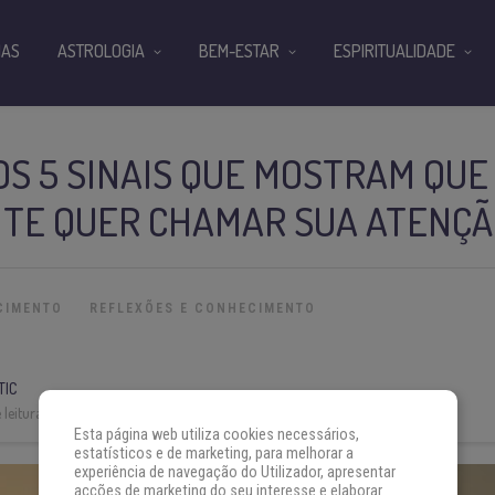
IAS
ASTROLOGIA
BEM-ESTAR
ESPIRITUALIDADE
S 5 SINAIS QUE MOSTRAM QUE
NTE QUER CHAMAR SUA ATENÇ
CIMENTO
REFLEXÕES E CONHECIMENTO
TIC
leitura:
6 min
Esta página web utiliza cookies necessários,
estatísticos e de marketing, para melhorar a
experiência de navegação do Utilizador, apresentar
acções de marketing do seu interesse e elaborar