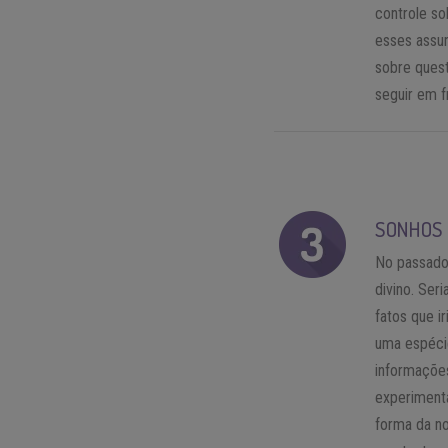
controle so
esses assun
sobre quest
seguir em f
SONHOS
No passado
divino. Ser
fatos que 
uma espéci
informaçõe
experimenta
forma da no